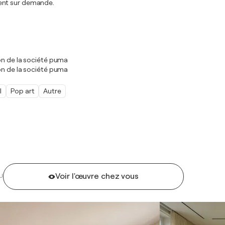
ment sur demande.
on de la société puma
on de la société puma
l
Pop art
Autre
Voir l'œuvre chez vous
U