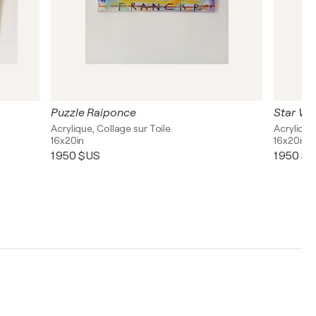
Puzzle Raiponce
Star War
Acrylique, Collage sur Toile
Acrylique
16x20in
16x20in
1 950 $US
1 950 $