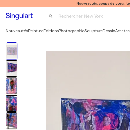
Nouveautés, coups de cœur, t
Rechercher 
New York
Photographie
Nouveautés
Peinture
Éditions
Photographie
Sculpture
Dessin
Artistes
Pop Art
Pablo Picasso