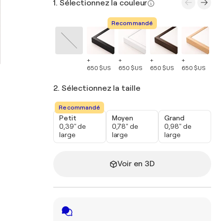
1. Sélectionnez la couleur
Recommandé
+
+
+
+
+
650 $US
650 $US
650 $US
650 $US
65
2. Sélectionnez la taille
Recommandé
Petit
Moyen
Grand
0,39" de
0,78" de
0,98" de
large
large
large
Voir en 3D