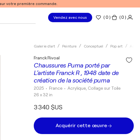
% sur votre première commande.
(
0
)
( 0 )
Vendez avec nous
Galerie d'art
Peinture
Conceptuel
Pop art
Acryl
Franck Rivoal
Chaussures Puma porté par
L’artiste Franck R , 1948 date de
création de la société puma
2025
• France
•
Acrylique, Collage sur Toile
26 x 32 in
3 340 $US
Acquérir cette œuvre