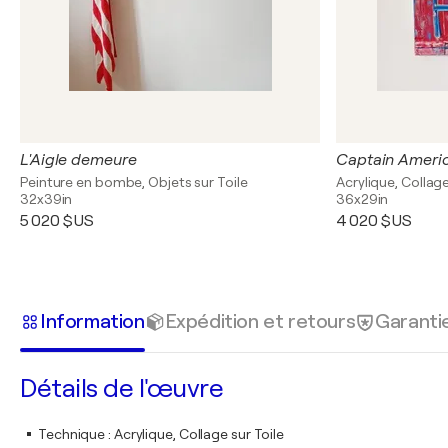
L'Aigle demeure
Captain Ameri
Peinture en bombe, Objets sur Toile
Acrylique, Collage
32x39in
36x29in
5 020 $US
4 020 $US
Information
Expédition et retours
Garanti
Détails de l'œuvre
Technique
:
Acrylique, Collage sur Toile