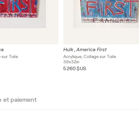
ca
Hulk , America First
 sur Toile
Acrylique, Collage sur Toile
39x32in
5 260 $US
e et paiement