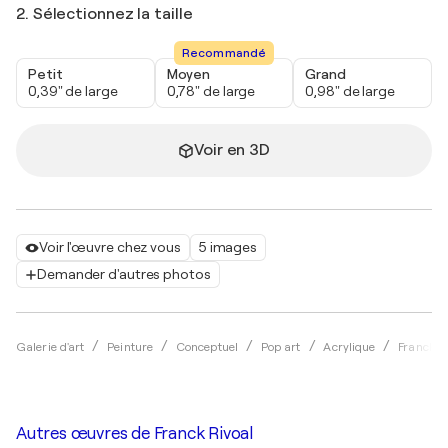
2. Sélectionnez la taille
Recommandé
Petit
Moyen
Grand
0,39" de large
0,78" de large
0,98" de large
Voir en 3D
Voir l'œuvre chez vous
5 images
Demander d'autres photos
Galerie d'art
Peinture
Conceptuel
Pop art
Acrylique
Franck R
Autres œuvres de
Franck Rivoal