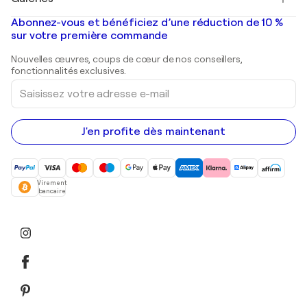
Banksy
Peintures à l'huile
Mr. Brainwash
Galeries d'art en France
Abonnez-vous et bénéficiez d’une réduction de 10 %
Peintures de paysage
Shepard Fairey
Galeries d'art en Belgique
sur votre première commande
Estampes
Sculptures
Nouvelles œuvres, coups de cœur de nos conseillers,
Peintures acryliques
fonctionnalités exclusives.
Saisissez
votre
adresse
e-
mail
J'en profite dès maintenant
Virement
bancaire