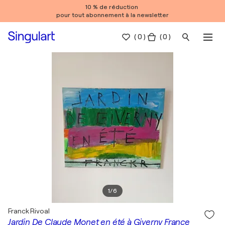
10 % de réduction
pour tout abonnement à la newsletter
(
0
)
( 0 )
1
/
6
Franck Rivoal
Jardin De Claude Monet en été à Giverny France