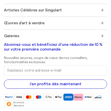
Sociétés affiliées
Rejoignez notre programme commercial
Rejoindre Singulart en tant qu'artiste
Nos artistes
Mon compte
Artistes Célèbres sur Singulart
Se connecter en tant qu'Artiste
Magazine Singulart
Protection acheteur
Emplois
+33 1 76 44 06 42
Henri Matisse
Découvrez une sélection d'art original
Œuvres d'art à vendre
Marc Chagall
Pablo Picasso
Tableaux à vendre
Salvador Dalí
Galeries
Tableaux abstraits à vendre
Banksy
Peintures à l'huile
Mr. Brainwash
Galeries d'art en France
Abonnez-vous et bénéficiez d’une réduction de 10 %
Peintures de paysage
Shepard Fairey
Galeries d'art en Belgique
sur votre première commande
Estampes
Sculptures
Nouvelles œuvres, coups de cœur de nos conseillers,
Peintures acryliques
fonctionnalités exclusives.
Saisissez
votre
adresse
e-
mail
J'en profite dès maintenant
Virement
bancaire