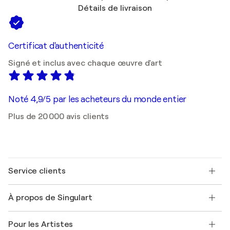
Détails de livraison
Certificat d'authenticité
Signé et inclus avec chaque œuvre d'art
Noté 4,9/5 par les acheteurs du monde entier
Plus de 20 000 avis clients
Service clients
Nous contacter
À propos de Singulart
Expédition
Politique de retour
A propos de nous
Témoignages de clients
Pour les Artistes
FAQ
Offrir une carte cadeau