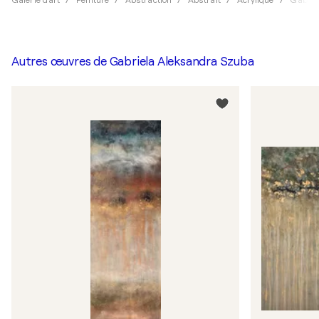
Galerie d'art
Peinture
Abstraction
Abstrait
Acrylique
Gabrie
Autres œuvres de
Gabriela Aleksandra Szuba