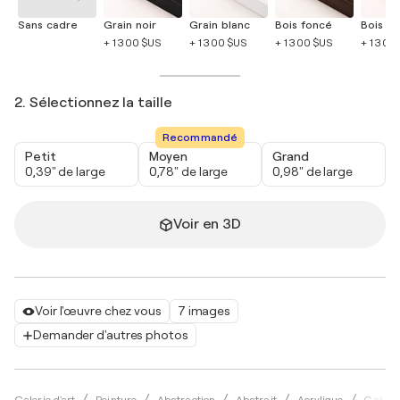
Sans cadre
Grain noir
Grain blanc
Bois foncé
Bois cla
+ 1 300 $US
+ 1 300 $US
+ 1 300 $US
+ 1 300
2. Sélectionnez la taille
Recommandé
Petit
Moyen
Grand
0,39" de large
0,78" de large
0,98" de large
Voir en 3D
Voir l'œuvre chez vous
7 images
Demander d'autres photos