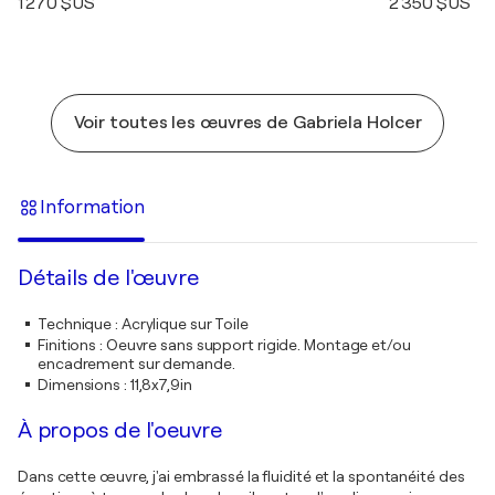
1 270 $US
2 350 $US
Voir toutes les œuvres de Gabriela Holcer
Information
Détails de l'œuvre
Technique
:
Acrylique sur Toile
Finitions
:
Oeuvre sans support rigide. Montage et/ou
encadrement sur demande.
Dimensions
:
11,8x7,9in
À propos de l'oeuvre
Dans cette œuvre, j'ai embrassé la fluidité et la spontanéité des