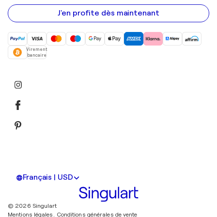
e-
mail
J'en profite dès maintenant
Virement
bancaire
Français | USD
© 2026 Singulart
Mentions légales.
Conditions générales de vente