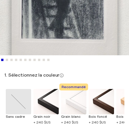
1. Sélectionnez la couleur
Recommandé
Sans cadre
Grain noir
Grain blanc
Bois foncé
Bois cla
+ 240 $US
+ 240 $US
+ 240 $US
+ 240 