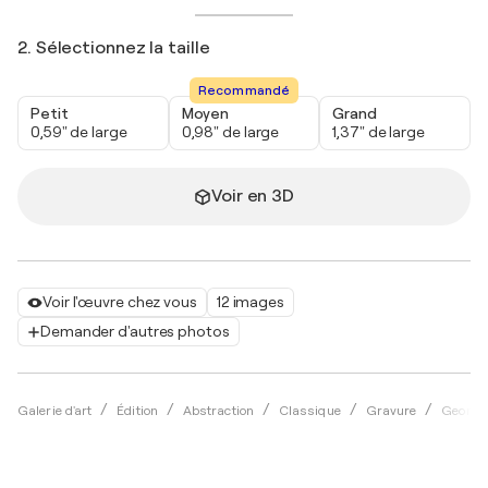
2. Sélectionnez la taille
Recommandé
Petit
Moyen
Grand
0,59" de large
0,98" de large
1,37" de large
Voir en 3D
Voir l'œuvre chez vous
12 images
Demander d'autres photos
Galerie d'art
Édition
Abstraction
Classique
Gravure
George