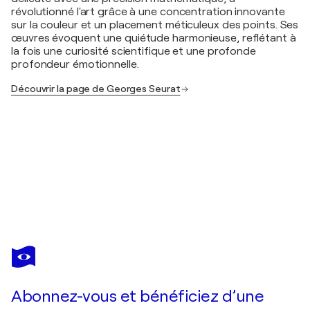
révolutionné l'art grâce à une concentration innovante
sur la couleur et un placement méticuleux des points. Ses
œuvres évoquent une quiétude harmonieuse, reflétant à
la fois une curiosité scientifique et une profonde
profondeur émotionnelle.
Découvrir la page de Georges Seurat
GEORGES SEURAT
Le peintre au travail, Gravure
230 $US
Faire une offre
Acquérir
Abonnez-vous et bénéficiez d’une