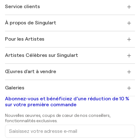
Service clients
Nous contacter
À propos de Singulart
Expédition
Politique de retour
A propos de nous
Témoignages de clients
Pour les Artistes
FAQ
Offrir une carte cadeau
Sociétés affiliées
Rejoignez notre programme commercial
Rejoindre Singulart en tant qu'artiste
Nos artistes
Mon compte
Artistes Célèbres sur Singulart
Se connecter en tant qu'Artiste
Magazine Singulart
Protection acheteur
Emplois
+33 1 76 44 06 42
Henri Matisse
Découvrez une sélection d'art original
Œuvres d'art à vendre
Marc Chagall
Pablo Picasso
Tableaux à vendre
Salvador Dalí
Galeries
Tableaux abstraits à vendre
Banksy
Peintures à l'huile
Mr. Brainwash
Galeries d'art en France
Abonnez-vous et bénéficiez d’une réduction de 10 %
Peintures de paysage
Shepard Fairey
Galeries d'art en Belgique
sur votre première commande
Estampes
Sculptures
Nouvelles œuvres, coups de cœur de nos conseillers,
Peintures acryliques
fonctionnalités exclusives.
Saisissez
votre
adresse