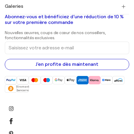
Tableaux à vendre
Salvador Dalí
Galeries
Tableaux abstraits à vendre
Banksy
Peintures à l'huile
Mr. Brainwash
Galeries d'art en France
Abonnez-vous et bénéficiez d’une réduction de 10 %
Peintures de paysage
Shepard Fairey
Galeries d'art en Belgique
sur votre première commande
Estampes
Sculptures
Nouvelles œuvres, coups de cœur de nos conseillers,
Peintures acryliques
fonctionnalités exclusives.
Saisissez
votre
adresse
e-
mail
J'en profite dès maintenant
Virement
bancaire