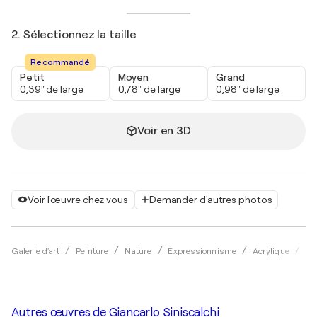
2. Sélectionnez la taille
Recommandé
Petit
Moyen
Grand
0,39" de large
0,78" de large
0,98" de large
Voir en 3D
Voir l'œuvre chez vous
Demander d'autres photos
Galerie d'art
Peinture
Nature
Expressionnisme
Acrylique
Gi
Autres œuvres de
Giancarlo Siniscalchi