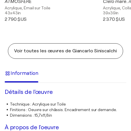
ATMOSFERE
Cielo mare..
Acrylique, Émail sur Toile
Acrylique, Coll
43x43in
39x39in
2 790 $US
2 370 $US
Voir toutes les œuvres de Giancarlo Siniscalchi
Information
Détails de l'œuvre
Technique
:
Acrylique sur Toile
Finitions
:
Oeuvre sur châssis. Encadrement sur demande.
Dimensions
:
15,7x11,8in
À propos de l'oeuvre