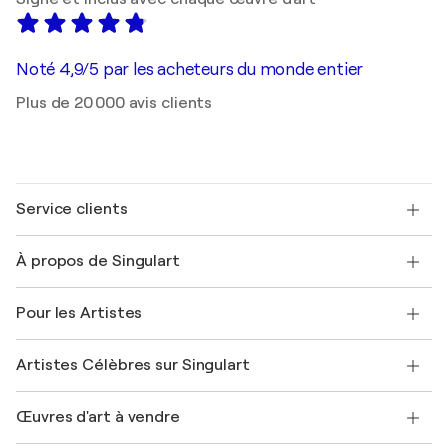
Noté 4,9/5 par les acheteurs du monde entier
Plus de 20 000 avis clients
Service clients
Nous contacter
À propos de Singulart
Expédition
Politique de retour
A propos de nous
Témoignages de clients
Pour les Artistes
FAQ
Offrir une carte cadeau
Sociétés affiliées
Rejoignez notre programme commercial
Rejoindre Singulart en tant qu'artiste
Nos artistes
Mon compte
Artistes Célèbres sur Singulart
Se connecter en tant qu'Artiste
Magazine Singulart
Protection acheteur
Emplois
+33 1 76 44 06 42
Henri Matisse
Découvrez une sélection d'art original
Œuvres d'art à vendre
Marc Chagall
Pablo Picasso