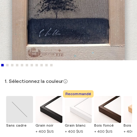
1. Sélectionnez la couleur
Recommandé
Sans cadre
Grain noir
Grain blanc
Bois foncé
Bois cla
+ 400 $US
+ 400 $US
+ 400 $US
+ 400 