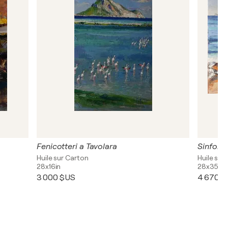
Fenicotteri a Tavolara
Sinfonia
Huile sur Carton
Huile sur 
28x16in
28x35in
3 000 $US
4 670 $