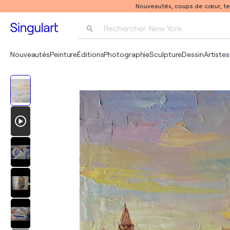
Nouveautés, coups de cœur, t
Rechercher 
New York
Photographie
Nouveautés
Peinture
Éditions
Photographie
Sculpture
Dessin
Artistes
Pop Art
Pablo Picasso