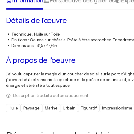
Information
Perspective des galeries
Expé
Détails de l'œuvre
Technique
:
Huile sur Toile
Finitions
:
Oeuvre sur châssis. Prête à être accrochée. Encadre
Dimensions
:
31,5x27,6in
À propos de l'oeuvre
J'ai voulu capturer la magie d'un coucher de soleil sur le port d'Al
j'ai cherché à retranscrire la quiétude et la poésie de cet instant,
énergie et sérénité à tout espace.
Description traduite automatiquement.
Huile
Paysage
Marine
Urbain
Figuratif
Impressionisme