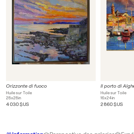
Orizzonte di fuoco
Il porto di Alg
Huile sur Toile
Huile sur Toile
28x28in
16x24in
4 030 $US
2 860 $US