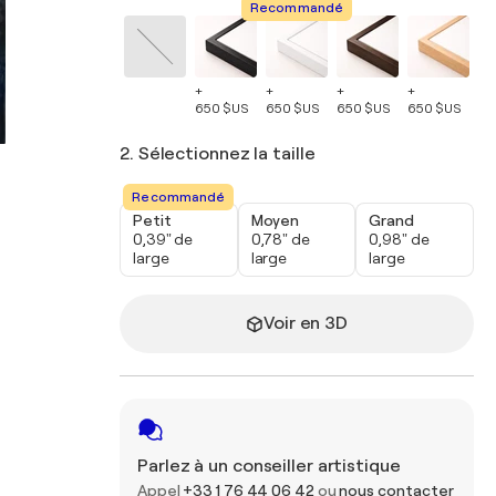
Recommandé
+
+
+
+
+
650 $US
650 $US
650 $US
650 $US
65
2. Sélectionnez la taille
Recommandé
Petit
Moyen
Grand
0,39" de
0,78" de
0,98" de
large
large
large
Voir en 3D
Parlez à un conseiller artistique
Appel
+33 1 76 44 06 42
ou
nous contacter