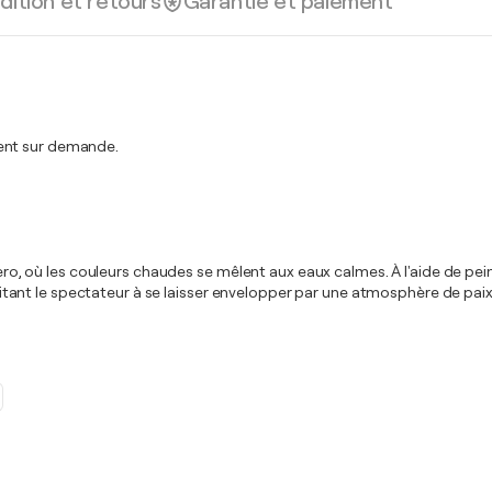
dition et retours
Garantie et paiement
ment sur demande.
ghero, où les couleurs chaudes se mêlent aux eaux calmes. À l'aide de pe
 invitant le spectateur à se laisser envelopper par une atmosphère de pai