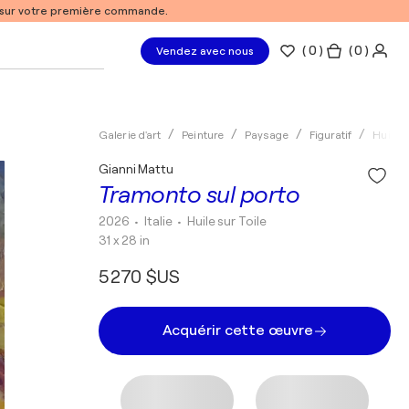
% sur votre première commande.
(
0
)
( 0 )
Vendez avec nous
Galerie d'art
Peinture
Paysage
Figuratif
Huile
Gianni Mattu
Tramonto sul porto
2026
• Italie
•
Huile sur Toile
31 x 28 in
5 270 $US
Acquérir cette œuvre