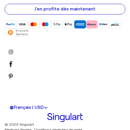
e-
mail
J'en profite dès maintenant
Virement
bancaire
Français | USD
© 2026 Singulart
Mentions légales.
Conditions générales de vente