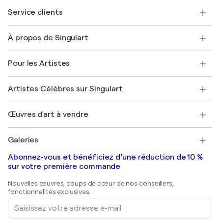
Service clients
Nous contacter
À propos de Singulart
Expédition
Politique de retour
A propos de nous
Témoignages de clients
Pour les Artistes
FAQ
Offrir une carte cadeau
Sociétés affiliées
Rejoignez notre programme commercial
Rejoindre Singulart en tant qu'artiste
Nos artistes
Mon compte
Artistes Célèbres sur Singulart
Se connecter en tant qu'Artiste
Magazine Singulart
Protection acheteur
Emplois
+33 1 76 44 06 42
Henri Matisse
Découvrez une sélection d'art original
Œuvres d'art à vendre
Marc Chagall
Pablo Picasso
Tableaux à vendre
Salvador Dalí
Galeries
Tableaux abstraits à vendre
Banksy
Peintures à l'huile
Mr. Brainwash
Galeries d'art en France
Abonnez-vous et bénéficiez d’une réduction de 10 %
Peintures de paysage
Shepard Fairey
Galeries d'art en Belgique
sur votre première commande
Estampes
Sculptures
Nouvelles œuvres, coups de cœur de nos conseillers,
Peintures acryliques
fonctionnalités exclusives.
Saisissez
votre
adresse