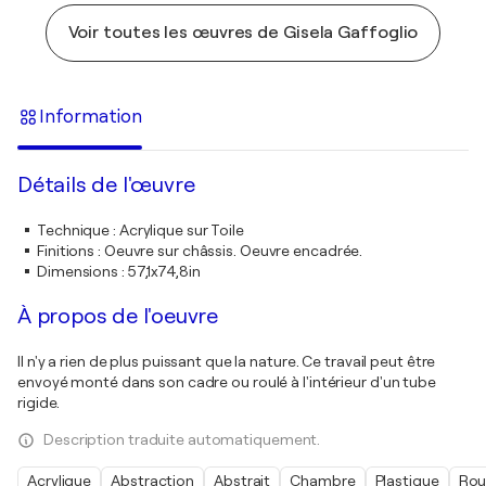
Voir toutes les œuvres de Gisela Gaffoglio
Information
Détails de l'œuvre
Technique
:
Acrylique sur Toile
Finitions
:
Oeuvre sur châssis. Oeuvre encadrée.
Dimensions
:
57,1x74,8in
À propos de l'oeuvre
Il n'y a rien de plus puissant que la nature. Ce travail peut être
envoyé monté dans son cadre ou roulé à l'intérieur d'un tube
rigide.
Description traduite automatiquement.
Acrylique
Abstraction
Abstrait
Chambre
Plastique
Ro