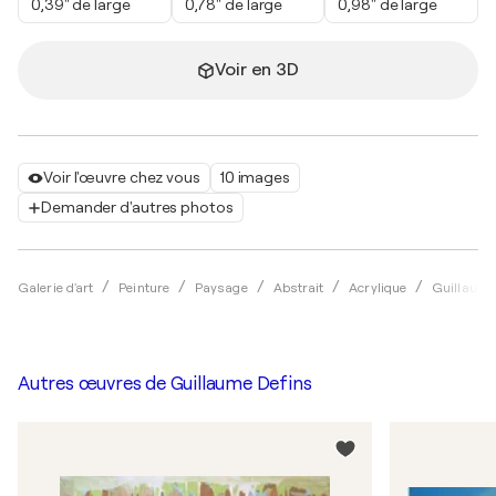
0,39" de large
0,78" de large
0,98" de large
Voir en 3D
Voir l'œuvre chez vous
10 images
Demander d'autres photos
Galerie d'art
Peinture
Paysage
Abstrait
Acrylique
Guillaume
Autres œuvres de
Guillaume Defins