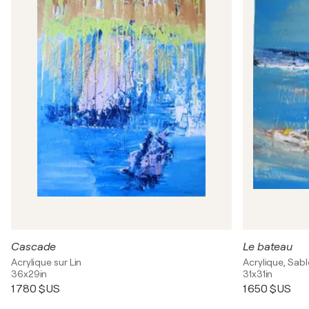
Cascade
Le bateau
Acrylique sur Lin
Acrylique, Sabl
36x29in
31x31in
1 780 $US
1 650 $US