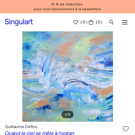
10 % de réduction
pour tout abonnement à la newsletter
(
0
)
( 0 )
1
/
11
Guillaume Defins
Quand le ciel se mêle à l'océan