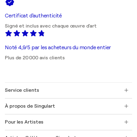
Certificat d'authenticité
Signé et inclus avec chaque œuvre d'art
Noté 4,9/5 par les acheteurs du monde entier
Plus de 20 000 avis clients
Service clients
Nous contacter
À propos de Singulart
Expédition
Politique de retour
A propos de nous
Témoignages de clients
Pour les Artistes
FAQ
Offrir une carte cadeau
Sociétés affiliées
Rejoignez notre programme commercial
Rejoindre Singulart en tant qu'artiste
Nos artistes
Mon compte