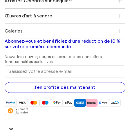
Artistes Célèbres sur Singulart
Se connecter en tant qu'Artiste
Magazine Singulart
Protection acheteur
Emplois
+33 1 76 44 06 42
Henri Matisse
Découvrez une sélection d'art original
Œuvres d'art à vendre
Marc Chagall
Pablo Picasso
Tableaux à vendre
Salvador Dalí
Galeries
Tableaux abstraits à vendre
Banksy
Peintures à l'huile
Mr. Brainwash
Galeries d'art en France
Abonnez-vous et bénéficiez d’une réduction de 10 %
Peintures de paysage
Shepard Fairey
Galeries d'art en Belgique
sur votre première commande
Estampes
Sculptures
Nouvelles œuvres, coups de cœur de nos conseillers,
Peintures acryliques
fonctionnalités exclusives.
Saisissez
votre
adresse
e-
mail
J'en profite dès maintenant
Virement
bancaire