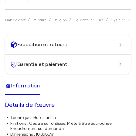
Galerie d'art
Peinture
Religion
Figuratif
Huile
Gyslaine Pach
Expédition et retours
Garantie et paiement
Information
Détails de l'œuvre
Technique
:
Huile sur Lin
Finitions
:
Oeuvre sur châssis. Prête à être accrochée.
Encadrement sur demande.
Dimensions
:
10,6x8,7in