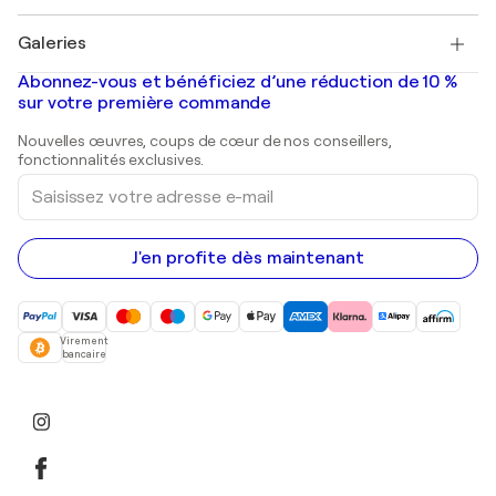
Pablo Picasso
Tableaux à vendre
Salvador Dalí
Galeries
Tableaux abstraits à vendre
Banksy
Peintures à l'huile
Mr. Brainwash
Galeries d'art en France
Abonnez-vous et bénéficiez d’une réduction de 10 %
Peintures de paysage
Shepard Fairey
Galeries d'art en Belgique
sur votre première commande
Estampes
Sculptures
Nouvelles œuvres, coups de cœur de nos conseillers,
Peintures acryliques
fonctionnalités exclusives.
Saisissez
votre
adresse
e-
mail
J'en profite dès maintenant
Virement
bancaire