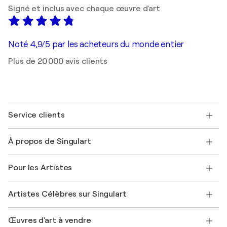
Signé et inclus avec chaque œuvre d'art
Noté 4,9/5 par les acheteurs du monde entier
Plus de 20 000 avis clients
Service clients
Nous contacter
À propos de Singulart
Expédition
Politique de retour
A propos de nous
Témoignages de clients
Pour les Artistes
FAQ
Offrir une carte cadeau
Sociétés affiliées
Rejoignez notre programme commercial
Rejoindre Singulart en tant qu'artiste
Nos artistes
Mon compte
Artistes Célèbres sur Singulart
Se connecter en tant qu'Artiste
Magazine Singulart
Protection acheteur
Emplois
+33 1 76 44 06 42
Henri Matisse
Découvrez une sélection d'art original
Œuvres d'art à vendre
Marc Chagall