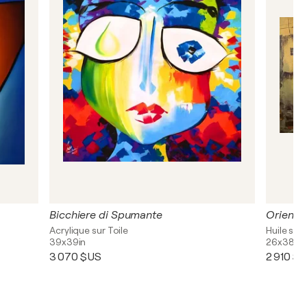
Bicchiere di Spumante
Oriental
Acrylique sur Toile
Huile sur 
39x39in
26x38in
3 070 $US
2 910 $