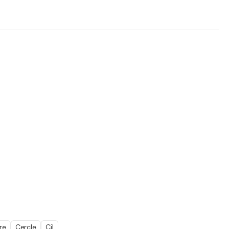
re
Cercle
Cil