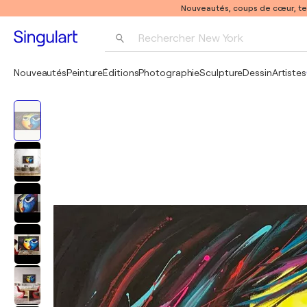
Nouveautés, coups de cœur, t
Rechercher 
New York
Photographie
Nouveautés
Peinture
Éditions
Photographie
Sculpture
Dessin
Artistes
Pop Art
Pablo Picasso