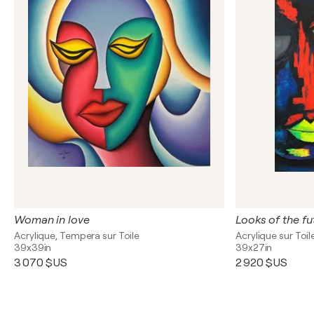
Woman in love
Looks of the fu
Acrylique, Tempera sur Toile
Acrylique sur Toil
39x39in
39x27in
3 070 $US
2 920 $US