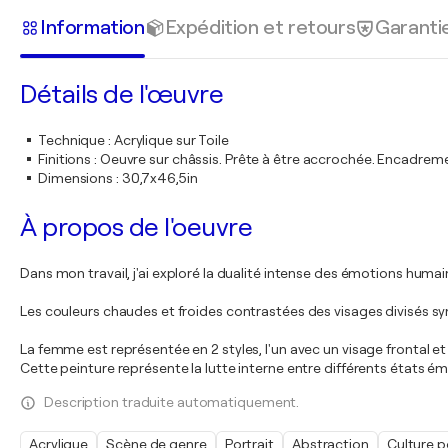
Information
Expédition et retours
Garanti
Détails de l'œuvre
Technique
:
Acrylique sur Toile
Finitions
:
Oeuvre sur châssis. Prête à être accrochée. Encadre
Dimensions
:
30,7x46,5in
À propos de l'oeuvre
Dans mon travail, j'ai exploré la dualité intense des émotions humain
Les couleurs chaudes et froides contrastées des visages divisés 
La femme est représentée en 2 styles, l'un avec un visage frontal et
Cette peinture représente la lutte interne entre différents états 
Description traduite automatiquement.
Acrylique
Scène de genre
Portrait
Abstraction
Culture p