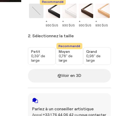
Recommandé
+
+
+
+
+
930 $US
930 $US
930 $US
930 $US
93
2. Sélectionnez la taille
Recommandé
Petit
Moyen
Grand
0,39" de
0,78" de
0,98" de
large
large
large
Voir en 3D
Parlez à un conseiller artistique
Appel
+33 1 76 44 06 42
ou
nous contacter