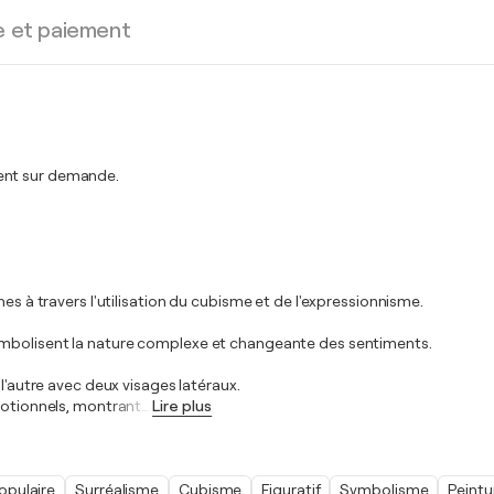
e et paiement
ment sur demande.
es à travers l'utilisation du cubisme et de l'expressionnisme.
symbolisent la nature complexe et changeante des sentiments.
 l'autre avec deux visages latéraux.
émotionnels, montrant
…
Lire plus
opulaire
Surréalisme
Cubisme
Figuratif
Symbolisme
Peintu