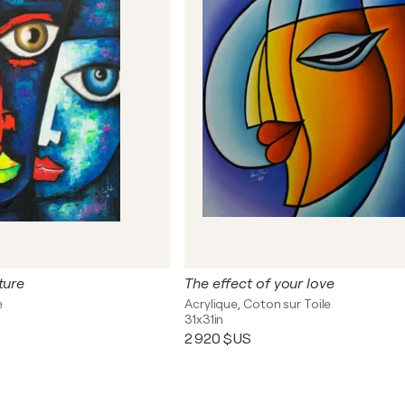
ture
The effect of your love
e
Acrylique, Coton sur Toile
31x31in
2 920 $US