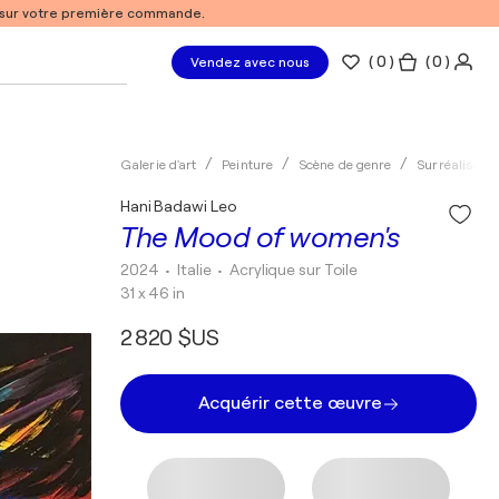
% sur votre première commande.
(
0
)
( 0 )
Vendez avec nous
Galerie d'art
Peinture
Scène de genre
Surréalisme
Hani Badawi Leo
The Mood of women's
2024
• Italie
•
Acrylique sur Toile
31 x 46 in
2 820 $US
Acquérir cette œuvre