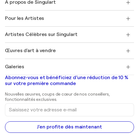
À propos de Singulart
Expédition
Politique de retour
A propos de nous
Témoignages de clients
Pour les Artistes
FAQ
Offrir une carte cadeau
Sociétés affiliées
Rejoignez notre programme commercial
Rejoindre Singulart en tant qu'artiste
Nos artistes
Mon compte
Artistes Célèbres sur Singulart
Se connecter en tant qu'Artiste
Magazine Singulart
Protection acheteur
Emplois
+33 1 76 44 06 42
Henri Matisse
Découvrez une sélection d'art original
Œuvres d'art à vendre
Marc Chagall
Pablo Picasso
Tableaux à vendre
Salvador Dalí
Galeries
Tableaux abstraits à vendre
Banksy
Peintures à l'huile
Mr. Brainwash
Galeries d'art en France
Abonnez-vous et bénéficiez d’une réduction de 10 %
Peintures de paysage
Shepard Fairey
Galeries d'art en Belgique
sur votre première commande
Estampes
Sculptures
Nouvelles œuvres, coups de cœur de nos conseillers,
Peintures acryliques
fonctionnalités exclusives.
Saisissez
votre
adresse
e-
mail
J'en profite dès maintenant