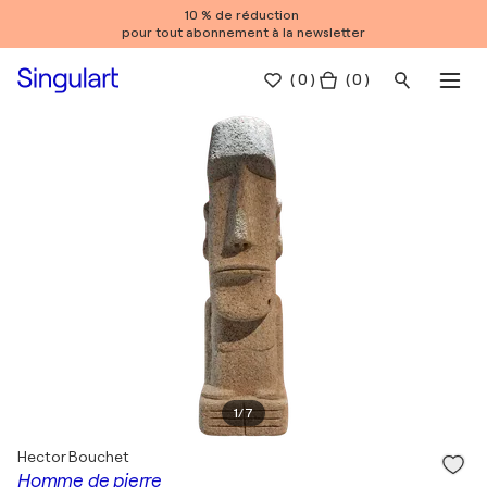
10 % de réduction
pour tout abonnement à la newsletter
(
0
)
( 0 )
1
/
7
Hector Bouchet
Homme de pierre