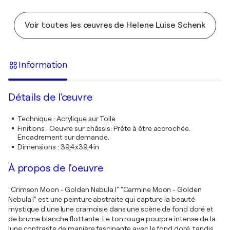
Voir toutes les œuvres de Helene Luise Schenk
Information
Détails de l'œuvre
Technique
:
Acrylique sur Toile
Finitions
:
Oeuvre sur châssis. Prête à être accrochée.
Encadrement sur demande.
Dimensions
:
39,4x39,4in
À propos de l'oeuvre
"Crimson Moon - Golden Nebula I" "Carmine Moon - Golden
Nebula I" est une peinture abstraite qui capture la beauté
mystique d'une lune cramoisie dans une scène de fond doré et
de brume blanche flottante. Le ton rouge pourpre intense de la
lune contraste de manière fascinante avec le fond doré, tandis