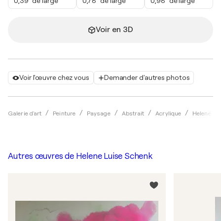
0,39" de large
0,78" de large
0,98" de large
Voir en 3D
Voir l'œuvre chez vous
Demander d'autres photos
Galerie d'art
Peinture
Paysage
Abstrait
Acrylique
Helene Lu
Autres œuvres de
Helene Luise Schenk