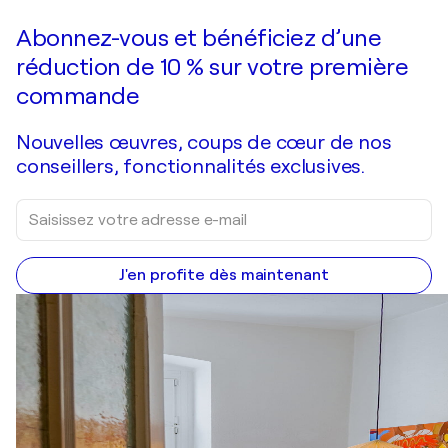
Faire une offre
Acquérir
Abonnez-vous et bénéficiez d’une
réduction de 10 % sur votre première
commande
Nouvelles œuvres, coups de cœur de nos
conseillers, fonctionnalités exclusives.
J'en profite dès maintenant