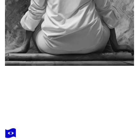
HELENE LUISE SCHENK
Karminroter Mond – Goldener Nebel II
4 400 $US