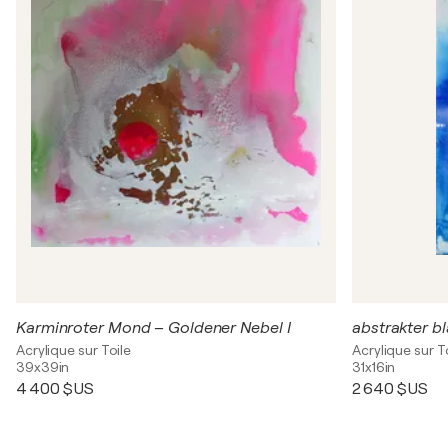
Karminroter Mond – Goldener Nebel I
abstrakter b
Acrylique sur Toile
Acrylique sur T
39x39in
31x16in
4 400 $US
2 640 $US