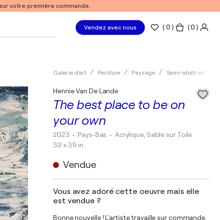
% sur votre première commande.
(
0
)
( 0 )
Vendez avec nous
Galerie d'art
Peinture
Paysage
Semi-abstrait
A
Hennie Van De Lande
The best place to be on
your own
2023
• Pays-Bas
•
Acrylique, Sable sur Toile
39 x 39 in
Vendue
Vous avez adoré cette oeuvre mais elle
est vendue ?
Bonne nouvelle ! L'artiste travaille sur commande.