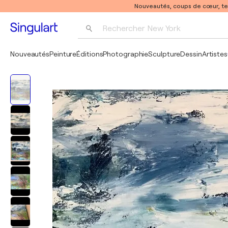
Nouveautés, coups de cœur, t
Rechercher 
New York
Photographie
Nouveautés
Peinture
Éditions
Photographie
Sculpture
Dessin
Artistes
Pop Art
Pablo Picasso