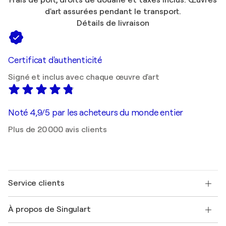
Frais de port, droits de douane et taxes inclus. Œuvres
d'art assurées pendant le transport.
Détails de livraison
Certificat d'authenticité
Signé et inclus avec chaque œuvre d'art
Noté 4,9/5 par les acheteurs du monde entier
Plus de 20 000 avis clients
Service clients
Nous contacter
À propos de Singulart
Expédition
Politique de retour