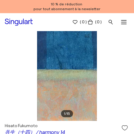
10 % de réduction
pour tout abonnement à la newsletter
(
0
)
( 0 )
1
/
15
Hisato Fukumoto
共生（十四） / harmony 14