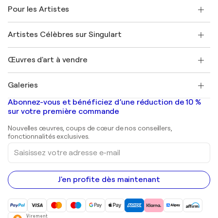
A propos de nous
Témoignages de clients
Pour les Artistes
FAQ
Offrir une carte cadeau
Sociétés affiliées
Rejoignez notre programme commercial
Rejoindre Singulart en tant qu'artiste
Nos artistes
Mon compte
Artistes Célèbres sur Singulart
Se connecter en tant qu'Artiste
Magazine Singulart
Protection acheteur
Emplois
+33 1 76 44 06 42
Henri Matisse
Découvrez une sélection d'art original
Œuvres d'art à vendre
Marc Chagall
Pablo Picasso
Tableaux à vendre
Salvador Dalí
Galeries
Tableaux abstraits à vendre
Banksy
Peintures à l'huile
Mr. Brainwash
Galeries d'art en France
Abonnez-vous et bénéficiez d’une réduction de 10 %
Peintures de paysage
Shepard Fairey
Galeries d'art en Belgique
sur votre première commande
Estampes
Sculptures
Nouvelles œuvres, coups de cœur de nos conseillers,
Peintures acryliques
fonctionnalités exclusives.
Saisissez
votre
adresse
e-
mail
J'en profite dès maintenant
Virement