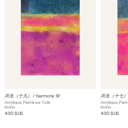
共生（十九） / harmony 19
共生（十七） / 
Acrylique, Pastel sur Toile
Acrylique, Paste
6x4in
6x4in
430 $US
430 $US