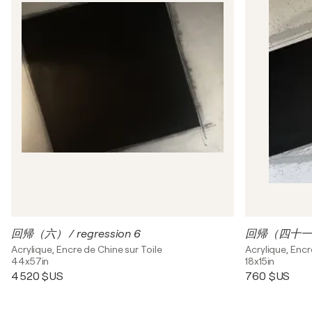
回帰（六） / regression 6
回帰（四十一） /
Acrylique, Encre de Chine sur Toile
Acrylique, Encr
44x57in
18x15in
4 520 $US
760 $US