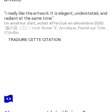
"I really like the artwork. It is elegant, understated, and
radiant at the same time."
Un amateur d'art, achat effectué en décembre 2025:
"巌の花（三）/ rock flower 3",
Acrylique, Pastel sur Toile
,
17,9x15in
TRADUIRE CETTE CITATION
HISATO FUKUMOTO
回帰（二十四）/ regression 24
1 890 $US
Faire une offre
Acquérir