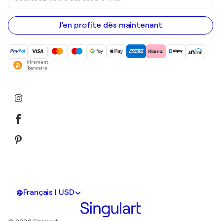
adresse
e-
mail
J'en profite dès maintenant
Virement
bancaire
Français | USD