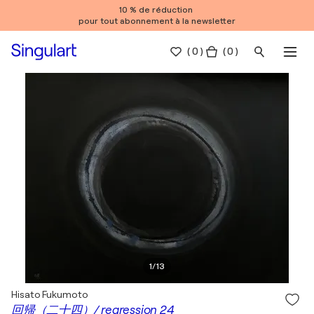
10 % de réduction
pour tout abonnement à la newsletter
(
0
)
( 0 )
1
/
13
Hisato Fukumoto
回帰（二十四）/ regression 24