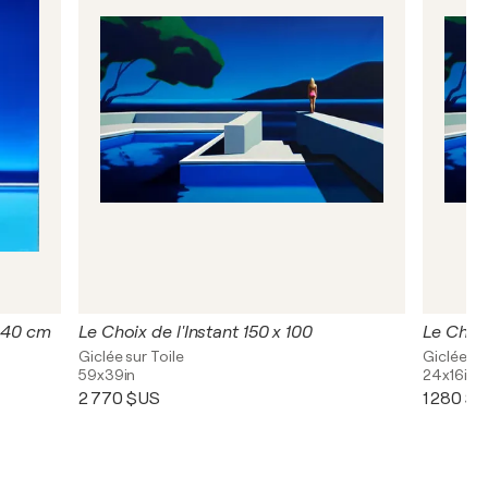
x 40 cm
Le Choix de l'Instant 150 x 100
Le Choix
Giclée sur Toile
Giclée su
59x39in
24x16in
2 770 $US
1 280 $