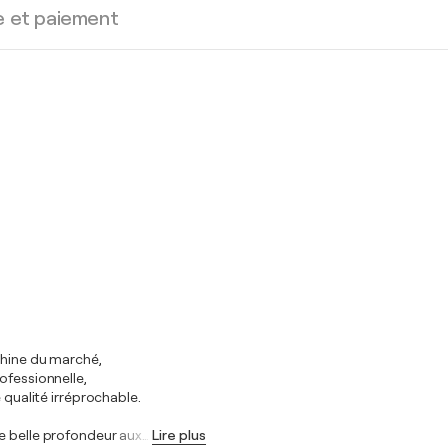
e et paiement
chine du marché,
ofessionnelle,
 qualité irréprochable.
e belle profondeur aux
…
Lire plus