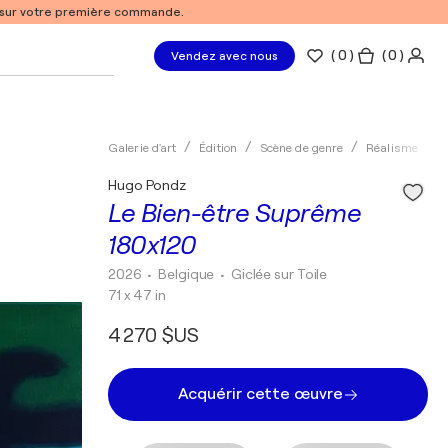
% sur votre première commande.
(
0
)
( 0 )
Vendez avec nous
Galerie d'art
Édition
Scène de genre
Réalisme
G
Hugo Pondz
Le Bien-être Suprême
180x120
2026
• Belgique
•
Giclée sur Toile
71 x 47 in
4 270 $US
Acquérir cette œuvre