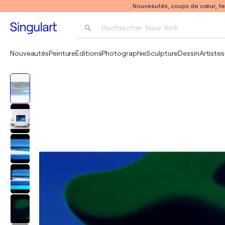
Nouveautés, coups de cœur, t
Rechercher 
New York
Photographie
Nouveautés
Peinture
Éditions
Photographie
Sculpture
Dessin
Artistes
Pop Art
Pablo Picasso