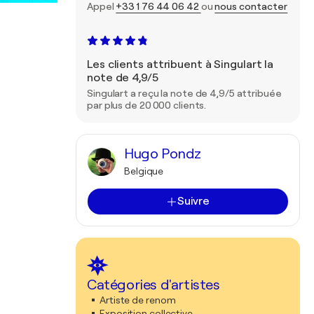
Appel
+33 1 76 44 06 42
ou
nous contacter
Les clients attribuent à Singulart la
note de 4,9/5
Singulart a reçu la note de 4,9/5 attribuée
par plus de 20 000 clients.
Hugo Pondz
Belgique
Suivre
Catégories d'artistes
Artiste de renom
Exposition collective