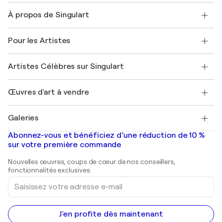
Nous contacter
À propos de Singulart
Expédition
Politique de retour
A propos de nous
Témoignages de clients
Pour les Artistes
FAQ
Offrir une carte cadeau
Sociétés affiliées
Rejoignez notre programme commercial
Rejoindre Singulart en tant qu'artiste
Nos artistes
Mon compte
Artistes Célèbres sur Singulart
Se connecter en tant qu'Artiste
Magazine Singulart
Protection acheteur
Emplois
+33 1 76 44 06 42
Henri Matisse
Découvrez une sélection d'art original
Œuvres d'art à vendre
Marc Chagall
Pablo Picasso
Tableaux à vendre
Salvador Dalí
Galeries
Tableaux abstraits à vendre
Banksy
Peintures à l'huile
Mr. Brainwash
Galeries d'art en France
Abonnez-vous et bénéficiez d’une réduction de 10 %
Peintures de paysage
Shepard Fairey
Galeries d'art en Belgique
sur votre première commande
Estampes
Sculptures
Nouvelles œuvres, coups de cœur de nos conseillers,
Peintures acryliques
fonctionnalités exclusives.
Saisissez
votre
adresse
e-
mail
J'en profite dès maintenant