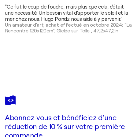
"Ce fut le coup de foudre, mais plus que cela, c'était
une nécessité. Un besoin vital d'apporter le soleil et la
mer chez nous. Hugo Pondz nous aide à y parvenir."
Un amateur d'art, achat effectué en octobre 2024:
"La
Rencontre 120x120cm",
Giclée sur Toile
,
47,2x47,2in
HUGO PONDZ
Le Mystère de l'Horizon 100 x 100 cm
1 980 $US
Faire une offre
Acquérir
Abonnez-vous et bénéficiez d’une
réduction de 10 % sur votre première
commande