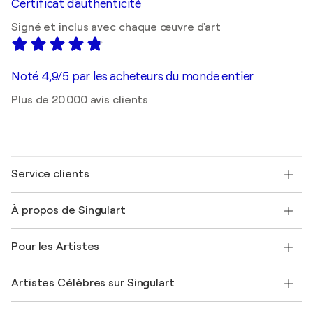
Certificat d'authenticité
Signé et inclus avec chaque œuvre d'art
Noté 4,9/5 par les acheteurs du monde entier
Plus de 20 000 avis clients
Service clients
Nous contacter
À propos de Singulart
Expédition
Politique de retour
A propos de nous
Témoignages de clients
Pour les Artistes
FAQ
Offrir une carte cadeau
Sociétés affiliées
Rejoignez notre programme commercial
Rejoindre Singulart en tant qu'artiste
Nos artistes
Mon compte
Artistes Célèbres sur Singulart
Se connecter en tant qu'Artiste
Magazine Singulart
Protection acheteur
Emplois
+33 1 76 44 06 42
Henri Matisse