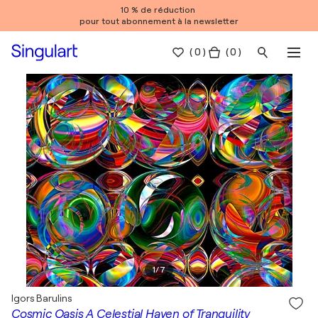
10 % de réduction
pour tout abonnement à la newsletter
(
0
)
( 0 )
1
/
7
Igors Barulins
Cosmic Oasis A Celestial Haven of Tranquility