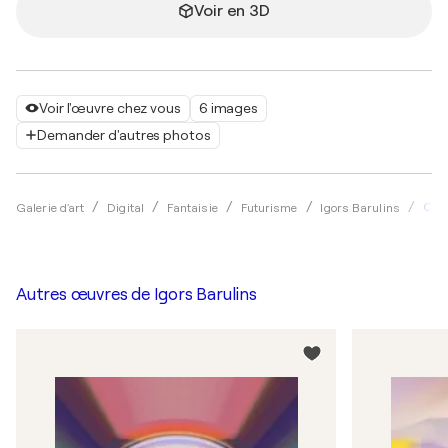
Voir en 3D
Voir l'œuvre chez vous
6 images
Demander d'autres photos
Cosm
Galerie d'art
Digital
Fantaisie
Futurisme
Igors Barulins
Autres œuvres de
Igors Barulins