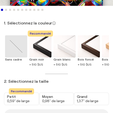
1. Sélectionnez la couleur
Recommandé
Sans cadre
Grain noir
Grain blanc
Bois foncé
Bois cla
+ 510 $US
+ 510 $US
+ 510 $US
+ 510 $
2. Sélectionnez la taille
Recommandé
Petit
Moyen
Grand
0,59" de large
0,98" de large
1,37" de large