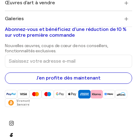
Découvrez une sélection d'art original
Œuvres d'art à vendre
Marc Chagall
Pablo Picasso
Tableaux à vendre
Salvador Dalí
Galeries
Tableaux abstraits à vendre
Banksy
Peintures à l'huile
Mr. Brainwash
Galeries d'art en France
Abonnez-vous et bénéficiez d’une réduction de 10 %
Peintures de paysage
Shepard Fairey
Galeries d'art en Belgique
sur votre première commande
Estampes
Sculptures
Nouvelles œuvres, coups de cœur de nos conseillers,
Peintures acryliques
fonctionnalités exclusives.
Saisissez
votre
adresse
e-
mail
J'en profite dès maintenant
Virement
bancaire