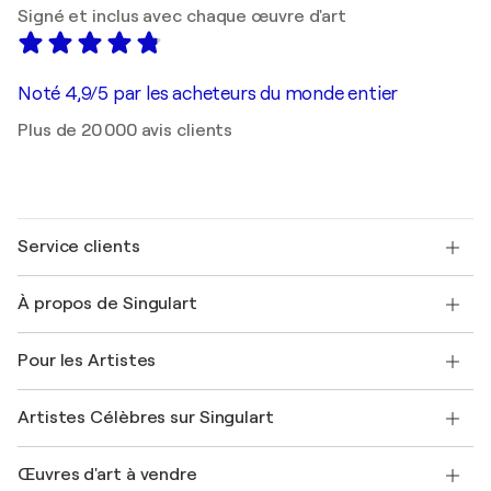
Signé et inclus avec chaque œuvre d'art
Noté 4,9/5 par les acheteurs du monde entier
Plus de 20 000 avis clients
Service clients
Nous contacter
À propos de Singulart
Expédition
Politique de retour
A propos de nous
Témoignages de clients
Pour les Artistes
FAQ
Offrir une carte cadeau
Sociétés affiliées
Rejoignez notre programme commercial
Rejoindre Singulart en tant qu'artiste
Nos artistes
Mon compte
Artistes Célèbres sur Singulart
Se connecter en tant qu'Artiste
Magazine Singulart
Protection acheteur
Emplois
+33 1 76 44 06 42
Henri Matisse
Découvrez une sélection d'art original
Œuvres d'art à vendre
Marc Chagall