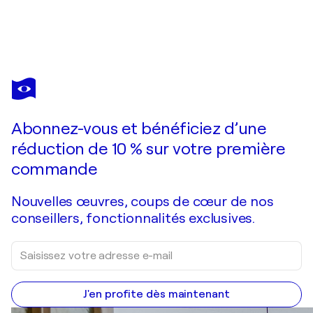
IRINA
KURGANSKAYA
Vous avez adoré cette oeuvre mais elle est vendue ?
The Olive Press
Abonnez-vous et bénéficiez d’une
Je passe commande
réduction de 10 % sur votre première
commande
Nouvelles œuvres, coups de cœur de nos
conseillers, fonctionnalités exclusives.
J'en profite dès maintenant