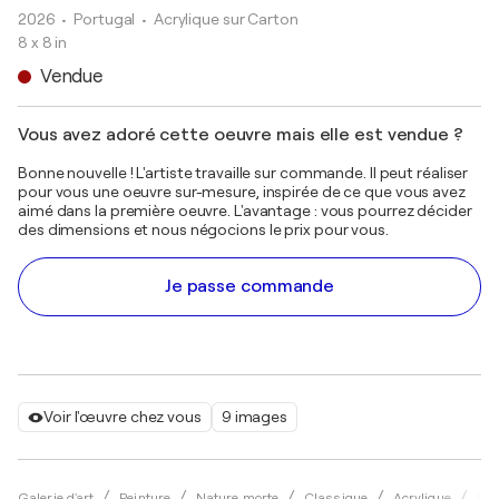
2026
• Portugal
•
Acrylique sur Carton
8 x 8 in
Vendue
Vous avez adoré cette oeuvre mais elle est vendue ?
Bonne nouvelle ! L'artiste travaille sur commande. Il peut réaliser
pour vous une oeuvre sur-mesure, inspirée de ce que vous avez
aimé dans la première oeuvre. L'avantage : vous pourrez décider
des dimensions et nous négocions le prix pour vous.
Je passe commande
Voir l'œuvre chez vous
9 images
Galerie d'art
Peinture
Nature morte
Classique
Acrylique
Iri