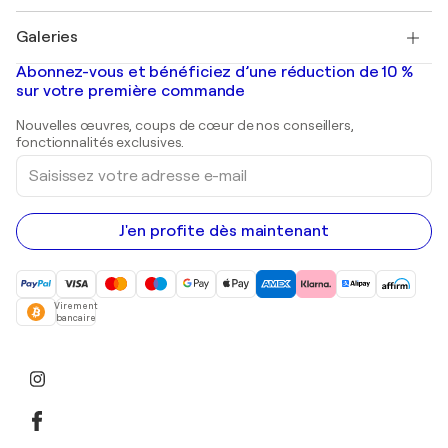
Pablo Picasso
Tableaux à vendre
Salvador Dalí
Galeries
Tableaux abstraits à vendre
Banksy
Peintures à l'huile
Mr. Brainwash
Galeries d'art en France
Abonnez-vous et bénéficiez d’une réduction de 10 %
Peintures de paysage
Shepard Fairey
Galeries d'art en Belgique
sur votre première commande
Estampes
Sculptures
Nouvelles œuvres, coups de cœur de nos conseillers,
Peintures acryliques
fonctionnalités exclusives.
Saisissez
votre
adresse
e-
mail
J'en profite dès maintenant
Virement
bancaire