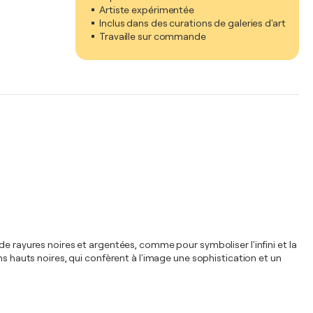
Artiste expérimentée
Inclus dans des curations de galeries d'art
Travaille sur commande
de rayures noires et argentées, comme pour symboliser l'infini et la
ns hauts noires, qui confèrent à l'image une sophistication et un