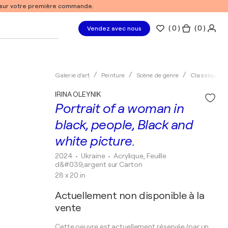
% sur votre première commande.
(
0
)
( 0 )
Vendez avec nous
Galerie d'art
Peinture
Scène de genre
Classique
IRINA OLEYNIK
Portrait of a woman in
black, people, Black and
white picture.
2024
• Ukraine
•
Acrylique, Feuille
d&#039;argent sur Carton
28 x 20 in
Actuellement non disponible à la
vente
Cette oeuvre est actuellement réservée (par un