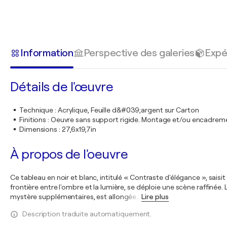
Information
Perspective des galeries
Expé
Détails de l'œuvre
Technique
:
Acrylique, Feuille d&#039;argent sur Carton
Finitions
:
Oeuvre sans support rigide. Montage et/ou encadrem
Dimensions
:
27,6x19,7in
À propos de l'oeuvre
Ce tableau en noir et blanc, intitulé « Contraste d'élégance », sai
frontière entre l'ombre et la lumière, se déploie une scène raffinée
mystère supplémentaires, est allongée
…
Lire plus
Description traduite automatiquement.