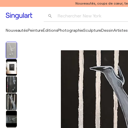
Nouveautés, coups de cœur, t
Rechercher 
New York
Photographie
Nouveautés
Peinture
Éditions
Photographie
Sculpture
Dessin
Artistes
Pop Art
Pablo Picasso