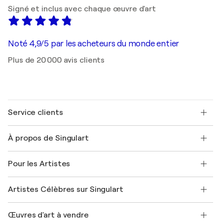
Signé et inclus avec chaque œuvre d'art
Noté 4,9/5 par les acheteurs du monde entier
Plus de 20 000 avis clients
Service clients
Nous contacter
À propos de Singulart
Expédition
Politique de retour
A propos de nous
Témoignages de clients
Pour les Artistes
FAQ
Offrir une carte cadeau
Sociétés affiliées
Rejoignez notre programme commercial
Rejoindre Singulart en tant qu'artiste
Nos artistes
Mon compte
Artistes Célèbres sur Singulart
Se connecter en tant qu'Artiste
Magazine Singulart
Protection acheteur
Emplois
+33 1 76 44 06 42
Henri Matisse
Découvrez une sélection d'art original
Œuvres d'art à vendre
Marc Chagall