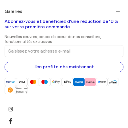
Pablo Picasso
Tableaux à vendre
Salvador Dalí
Galeries
Tableaux abstraits à vendre
Banksy
Peintures à l'huile
Mr. Brainwash
Galeries d'art en France
Abonnez-vous et bénéficiez d’une réduction de 10 %
Peintures de paysage
Shepard Fairey
Galeries d'art en Belgique
sur votre première commande
Estampes
Sculptures
Nouvelles œuvres, coups de cœur de nos conseillers,
Peintures acryliques
fonctionnalités exclusives.
Saisissez
votre
adresse
e-
mail
J'en profite dès maintenant
Virement
bancaire