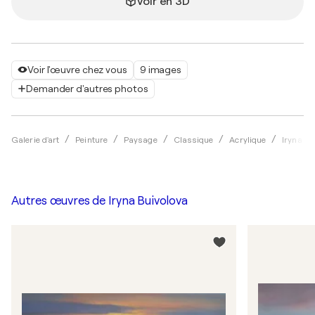
Voir en 3D
Voir l'œuvre chez vous
9 images
Demander d'autres photos
Galerie d'art
Peinture
Paysage
Classique
Acrylique
Iryna Bu
Autres œuvres de
Iryna Buivolova