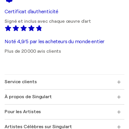
Certificat d'authenticité
Signé et inclus avec chaque œuvre d'art
Noté 4,9/5 par les acheteurs du monde entier
Plus de 20 000 avis clients
Service clients
Nous contacter
À propos de Singulart
Expédition
Politique de retour
A propos de nous
Témoignages de clients
Pour les Artistes
FAQ
Offrir une carte cadeau
Sociétés affiliées
Rejoignez notre programme commercial
Rejoindre Singulart en tant qu'artiste
Nos artistes
Mon compte
Artistes Célèbres sur Singulart
Se connecter en tant qu'Artiste
Magazine Singulart