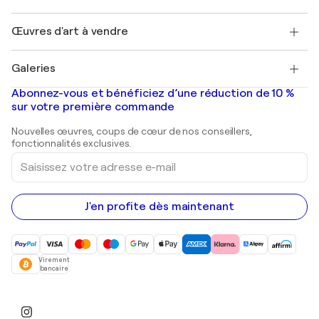
Protection acheteur
Emplois
+33 1 76 44 06 42
Henri Matisse
Découvrez une sélection d'art original
Œuvres d'art à vendre
Marc Chagall
Pablo Picasso
Tableaux à vendre
Salvador Dalí
Galeries
Tableaux abstraits à vendre
Banksy
Peintures à l'huile
Mr. Brainwash
Galeries d'art en France
Abonnez-vous et bénéficiez d’une réduction de 10 %
Peintures de paysage
Shepard Fairey
Galeries d'art en Belgique
sur votre première commande
Estampes
Sculptures
Nouvelles œuvres, coups de cœur de nos conseillers,
Peintures acryliques
fonctionnalités exclusives.
Saisissez
votre
adresse
e-
mail
J'en profite dès maintenant
Virement
bancaire