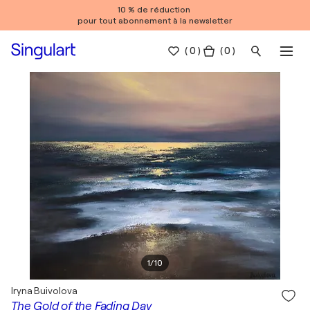
10 % de réduction
pour tout abonnement à la newsletter
(
0
)
( 0 )
1
/
10
Iryna Buivolova
The Gold of the Fading Day