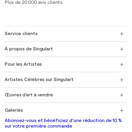
Plus de 20 000 avis clients
Service clients
Nous contacter
À propos de Singulart
Expédition
Politique de retour
A propos de nous
Témoignages de clients
Pour les Artistes
FAQ
Offrir une carte cadeau
Sociétés affiliées
Rejoignez notre programme commercial
Rejoindre Singulart en tant qu'artiste
Nos artistes
Mon compte
Artistes Célèbres sur Singulart
Se connecter en tant qu'Artiste
Magazine Singulart
Protection acheteur
Emplois
+33 1 76 44 06 42
Henri Matisse
Découvrez une sélection d'art original
Œuvres d'art à vendre
Marc Chagall
Pablo Picasso
Tableaux à vendre
Salvador Dalí
Galeries
Tableaux abstraits à vendre
Banksy
Peintures à l'huile
Mr. Brainwash
Galeries d'art en France
Abonnez-vous et bénéficiez d’une réduction de 10 %
Peintures de paysage
Shepard Fairey
Galeries d'art en Belgique
sur votre première commande
Estampes