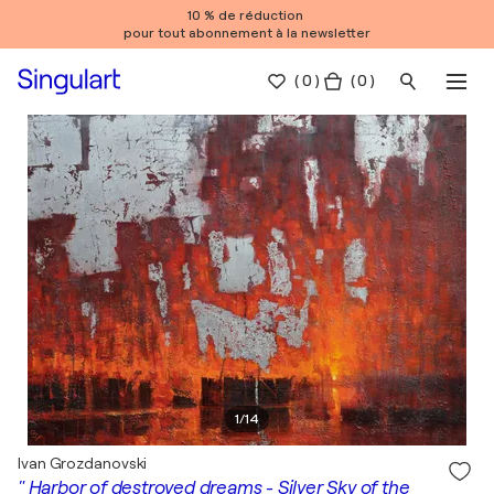
10 % de réduction
pour tout abonnement à la newsletter
(
0
)
( 0 )
1
/
14
Ivan Grozdanovski
" Harbor of destroyed dreams - Silver Sky of the