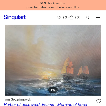
10 % de réduction
pour tout abonnement à la newsletter
(
0
)
( 0 )
1
/
9
Ivan Grozdanovski
Harbor of destroyed dreams - Morning of hope