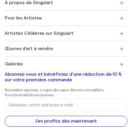
À propos de Singulart
Expédition
Politique de retour
A propos de nous
Témoignages de clients
Pour les Artistes
FAQ
Offrir une carte cadeau
Sociétés affiliées
Rejoignez notre programme commercial
Rejoindre Singulart en tant qu'artiste
Nos artistes
Mon compte
Artistes Célèbres sur Singulart
Se connecter en tant qu'Artiste
Magazine Singulart
Protection acheteur
Emplois
+33 1 76 44 06 42
Henri Matisse
Découvrez une sélection d'art original
Œuvres d'art à vendre
Marc Chagall
Pablo Picasso
Tableaux à vendre
Salvador Dalí
Galeries
Tableaux abstraits à vendre
Banksy
Peintures à l'huile
Mr. Brainwash
Galeries d'art en France
Abonnez-vous et bénéficiez d’une réduction de 10 %
Peintures de paysage
Shepard Fairey
Galeries d'art en Belgique
sur votre première commande
Estampes
Sculptures
Nouvelles œuvres, coups de cœur de nos conseillers,
Peintures acryliques
fonctionnalités exclusives.
Saisissez
votre
adresse
e-
mail
J'en profite dès maintenant