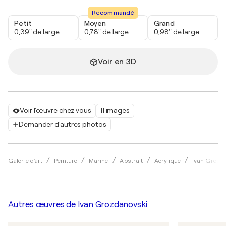
Recommandé
Petit
Moyen
Grand
0,39" de large
0,78" de large
0,98" de large
Voir en 3D
Voir l'œuvre chez vous
11 images
Demander d'autres photos
Galerie d'art
Peinture
Marine
Abstrait
Acrylique
Ivan Grozd
Autres œuvres de
Ivan Grozdanovski