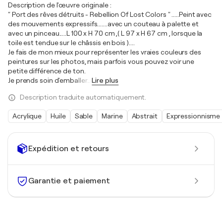
Description de l'œuvre originale :
" Port des rêves détruits - Rebellion Of Lost Colors " .....Peint avec
des mouvements expressifs.......avec un couteau à palette et
avec un pinceau.....L 100 x H 70 cm ,( L 97 x H 67 cm , lorsque la
toile est tendue sur le châssis en bois )....
Je fais de mon mieux pour représenter les vraies couleurs des
peintures sur les photos, mais parfois vous pouvez voir une
petite différence de ton.
Je prends soin d'emballer
…
Lire plus
Description traduite automatiquement.
Acrylique
Huile
Sable
Marine
Abstrait
Expressionnisme
Expédition et retours
Garantie et paiement