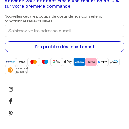
Galeries d'art en France
Abonnez-vous et bénéficiez d’une réduction de 10 %
Peintures de paysage
Shepard Fairey
Galeries d'art en Belgique
sur votre première commande
Estampes
Sculptures
Nouvelles œuvres, coups de cœur de nos conseillers,
Peintures acryliques
fonctionnalités exclusives.
Saisissez
votre
adresse
e-
mail
J'en profite dès maintenant
Virement
bancaire