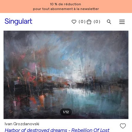
10 % de réduction
pour tout abonnement à la newsletter
(
0
)
( 0 )
1
/
12
Ivan Grozdanovski
Harbor of destroyed dreams - Rebellion Of Lost