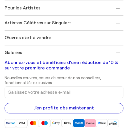
A propos de nous
Témoignages de clients
Pour les Artistes
FAQ
Offrir une carte cadeau
Sociétés affiliées
Rejoignez notre programme commercial
Rejoindre Singulart en tant qu'artiste
Nos artistes
Mon compte
Artistes Célèbres sur Singulart
Se connecter en tant qu'Artiste
Magazine Singulart
Protection acheteur
Emplois
+33 1 76 44 06 42
Henri Matisse
Découvrez une sélection d'art original
Œuvres d'art à vendre
Marc Chagall
Pablo Picasso
Tableaux à vendre
Salvador Dalí
Galeries
Tableaux abstraits à vendre
Banksy
Peintures à l'huile
Mr. Brainwash
Galeries d'art en France
Abonnez-vous et bénéficiez d’une réduction de 10 %
Peintures de paysage
Shepard Fairey
Galeries d'art en Belgique
sur votre première commande
Estampes
Sculptures
Nouvelles œuvres, coups de cœur de nos conseillers,
Peintures acryliques
fonctionnalités exclusives.
Saisissez
votre
adresse
e-
mail
J'en profite dès maintenant