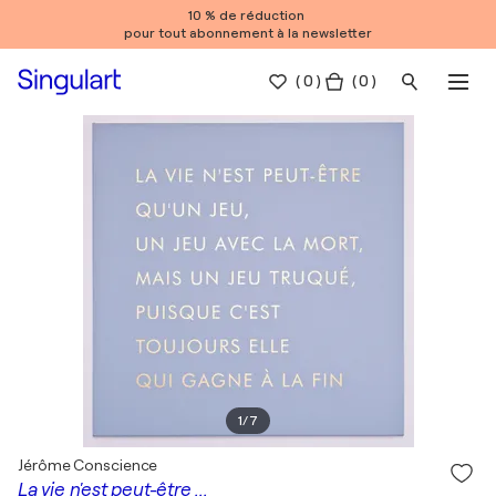
10 % de réduction
pour tout abonnement à la newsletter
(
0
)
( 0 )
1
/
7
Jérôme Conscience
La vie n'est peut-être ...