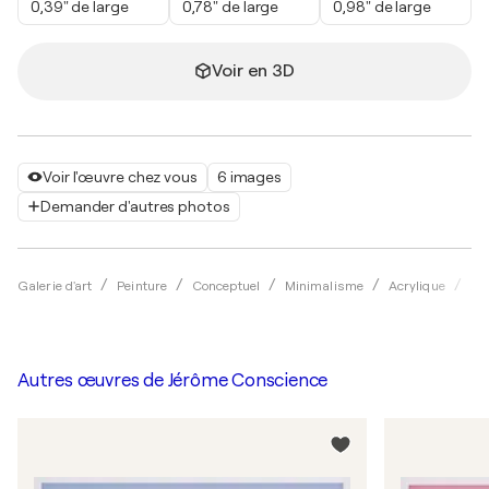
0,39" de large
0,78" de large
0,98" de large
Voir en 3D
Voir l'œuvre chez vous
6 images
Demander d'autres photos
Galerie d'art
Peinture
Conceptuel
Minimalisme
Acrylique
Jé
Autres œuvres de
Jérôme Conscience