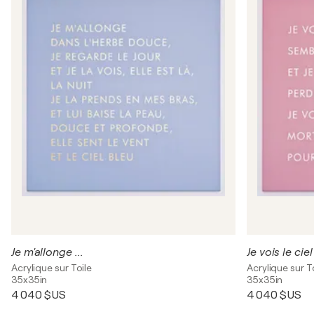
Je m'allonge ...
Je vois le ciel
Acrylique sur Toile
Acrylique sur T
35x35in
35x35in
4 040 $US
4 040 $US