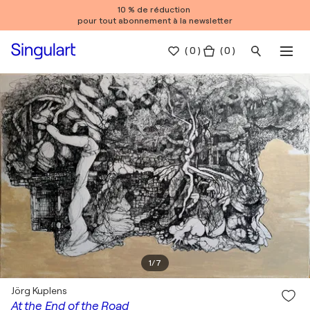
10 % de réduction
pour tout abonnement à la newsletter
(
0
)
( 0 )
1
/
7
Jörg Kuplens
At the End of the Road