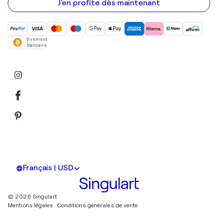
mail
J'en profite dès maintenant
Virement
bancaire
Français | USD
© 2026 Singulart
Mentions légales.
Conditions générales de vente