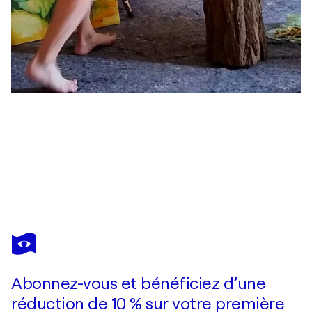
JÖRG KUPLENS
At the End of the Road
580 $US
Faire une offre
Acquérir
Abonnez-vous et bénéficiez d’une
réduction de 10 % sur votre première