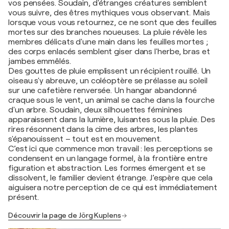
vos pensées. Soudain, d'étranges créatures semblent
vous suivre, des êtres mythiques vous observant. Mais
lorsque vous vous retournez, ce ne sont que des feuilles
mortes sur des branches noueuses. La pluie révèle les
membres délicats d'une main dans les feuilles mortes ;
des corps enlacés semblent giser dans l'herbe, bras et
jambes emmêlés.
Des gouttes de pluie emplissent un récipient rouillé. Un
oiseau s'y abreuve, un coléoptère se prélasse au soleil
sur une cafetière renversée. Un hangar abandonné
craque sous le vent, un animal se cache dans la fourche
d'un arbre. Soudain, deux silhouettes féminines
apparaissent dans la lumière, luisantes sous la pluie. Des
rires résonnent dans la cime des arbres, les plantes
s'épanouissent – tout est en mouvement.
C’est ici que commence mon travail : les perceptions se
condensent en un langage formel, à la frontière entre
figuration et abstraction. Les formes émergent et se
dissolvent, le familier devient étrange. J’espère que cela
aiguisera notre perception de ce qui est immédiatement
présent.
Découvrir la page de Jörg Kuplens