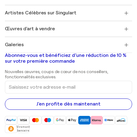
Sociétés affiliées
Rejoignez notre programme commercial
Rejoindre Singulart en tant qu'artiste
Nos artistes
Mon compte
Artistes Célèbres sur Singulart
Se connecter en tant qu'Artiste
Magazine Singulart
Protection acheteur
Emplois
+33 1 76 44 06 42
Henri Matisse
Découvrez une sélection d'art original
Œuvres d'art à vendre
Marc Chagall
Pablo Picasso
Tableaux à vendre
Salvador Dalí
Galeries
Tableaux abstraits à vendre
Banksy
Peintures à l'huile
Mr. Brainwash
Galeries d'art en France
Abonnez-vous et bénéficiez d’une réduction de 10 %
Peintures de paysage
Shepard Fairey
Galeries d'art en Belgique
sur votre première commande
Estampes
Sculptures
Nouvelles œuvres, coups de cœur de nos conseillers,
Peintures acryliques
fonctionnalités exclusives.
Saisissez
votre
adresse
e-
mail
J'en profite dès maintenant
Virement
bancaire