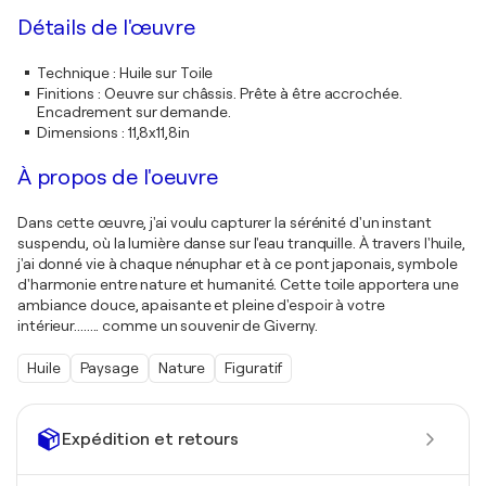
Détails de l'œuvre
Technique
:
Huile sur Toile
Finitions
:
Oeuvre sur châssis. Prête à être accrochée.
Encadrement sur demande.
Dimensions
:
11,8x11,8in
À propos de l'oeuvre
Dans cette œuvre, j'ai voulu capturer la sérénité d'un instant
suspendu, où la lumière danse sur l'eau tranquille. À travers l'huile,
j'ai donné vie à chaque nénuphar et à ce pont japonais, symbole
d'harmonie entre nature et humanité. Cette toile apportera une
ambiance douce, apaisante et pleine d'espoir à votre
intérieur........ comme un souvenir de Giverny.
Huile
Paysage
Nature
Figuratif
Expédition et retours