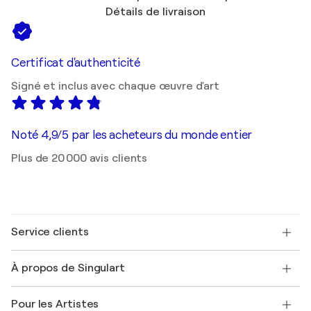
Détails de livraison
Certificat d'authenticité
Signé et inclus avec chaque œuvre d'art
Noté 4,9/5 par les acheteurs du monde entier
Plus de 20 000 avis clients
Service clients
Nous contacter
À propos de Singulart
Expédition
Politique de retour
A propos de nous
Témoignages de clients
Pour les Artistes
FAQ
Offrir une carte cadeau