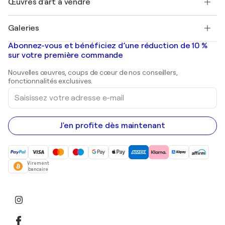
Œuvres d'art à vendre
Marc Chagall
Pablo Picasso
Tableaux à vendre
Salvador Dalí
Galeries
Tableaux abstraits à vendre
Banksy
Peintures à l'huile
Mr. Brainwash
Galeries d'art en France
Abonnez-vous et bénéficiez d’une réduction de 10 %
Peintures de paysage
Shepard Fairey
Galeries d'art en Belgique
sur votre première commande
Estampes
Sculptures
Nouvelles œuvres, coups de cœur de nos conseillers,
Peintures acryliques
fonctionnalités exclusives.
Saisissez
votre
adresse
e-
mail
J'en profite dès maintenant
Virement
bancaire