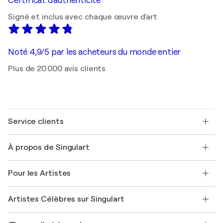
Certificat d'authenticité
Signé et inclus avec chaque œuvre d'art
Noté 4,9/5 par les acheteurs du monde entier
Plus de 20 000 avis clients
Service clients
Nous contacter
À propos de Singulart
Expédition
Politique de retour
A propos de nous
Témoignages de clients
Pour les Artistes
FAQ
Offrir une carte cadeau
Sociétés affiliées
Rejoignez notre programme commercial
Rejoindre Singulart en tant qu'artiste
Nos artistes
Mon compte
Artistes Célèbres sur Singulart
Se connecter en tant qu'Artiste
Magazine Singulart
Protection acheteur
Emplois
+33 1 76 44 06 42
Henri Matisse
Découvrez une sélection d'art original