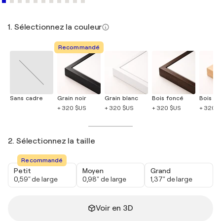
1. Sélectionnez la couleur
Recommandé
Sans cadre
Grain noir
Grain blanc
Bois foncé
Bois cla
+ 320 $US
+ 320 $US
+ 320 $US
+ 320 
2. Sélectionnez la taille
Recommandé
Petit
Moyen
Grand
0,59" de large
0,98" de large
1,37" de large
Voir en 3D