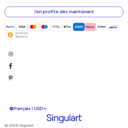
adresse
e-
mail
J'en profite dès maintenant
Virement
bancaire
Français | USD
© 2026 Singulart