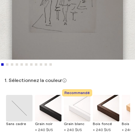
1. Sélectionnez la couleur
Recommandé
Sans cadre
Grain noir
Grain blanc
Bois foncé
Bois cla
+ 240 $US
+ 240 $US
+ 240 $US
+ 240 