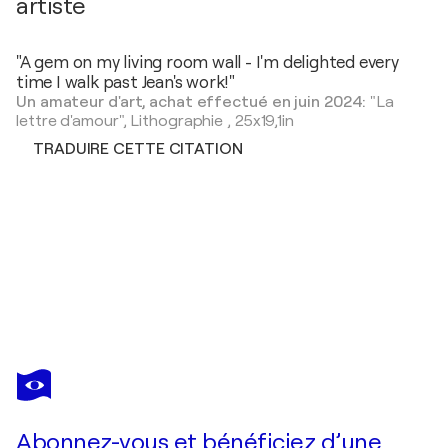
artiste
"A gem on my living room wall - I'm delighted every
time I walk past Jean's work!"
Un amateur d'art, achat effectué en juin 2024:
"La
lettre d'amour",
Lithographie
,
25x19,1in
TRADUIRE CETTE CITATION
JEAN COCTEAU
Le bal du comte d'Orgel, Les époux, gravure originale
350 $US
Faire une offre
Acquérir
Abonnez-vous et bénéficiez d’une