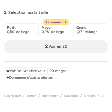
2. Sélectionnez la taille
Recommandé
Petit
Moyen
Grand
0,59" de large
0,98" de large
1,37" de large
Voir en 3D
Voir l'œuvre chez vous
20 images
Demander d'autres photos
Galerie d'art
Édition
Abstraction
Classique
Gravure
Jean Co