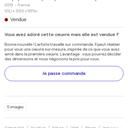
2019
• France
12(L) x 12(H) x 11(P)in
Vendue
Vous avez adoré cette oeuvre mais elle est vendue ?
Bonne nouvelle ! L'artiste travaille sur commande. Il peut réaliser
pour vous une oeuvre sur-mesure, inspirée de ce que vous avez
aimé dans la première oeuvre. L'avantage : vous pourrez décider
des dimensions et nous négocions le prix pour vous.
Je passe commande
5 images
Galerie d'art
Sculpture
Nature
Objet
Résine
Jean-Louis Azen