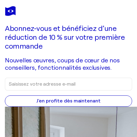
JEAN-
LOUIS
AZENCOTT
Vous avez adoré cette oeuvre mais elle est vendue ?
Acrylique sur sculpture pomme. Pièce unique
Abonnez-vous et bénéficiez d’une
Je passe commande
réduction de 10 % sur votre première
commande
Nouvelles œuvres, coups de cœur de nos
conseillers, fonctionnalités exclusives.
J'en profite dès maintenant