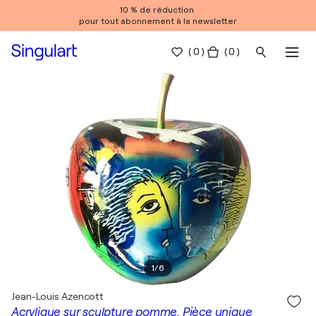
10 % de réduction
pour tout abonnement à la newsletter
(
0
)
( 0 )
1
/
6
Jean-Louis Azencott
Acrylique sur sculpture pomme. Pièce unique