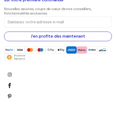
Galeries d'art en Belgique
sur votre première commande
Estampes
Sculptures
Nouvelles œuvres, coups de cœur de nos conseillers,
Peintures acryliques
fonctionnalités exclusives.
Saisissez
votre
adresse
e-
mail
J'en profite dès maintenant
Virement
bancaire