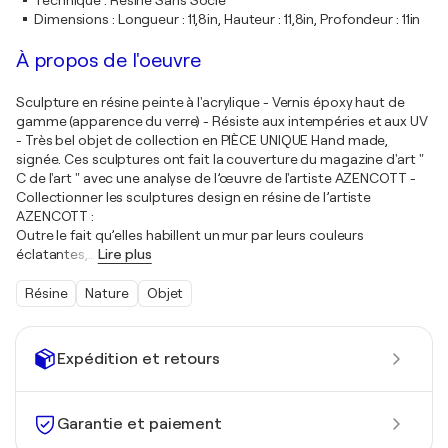
Technique
:
Résine Sans Socle
Dimensions
:
Longueur : 11,8in, Hauteur : 11,8in, Profondeur : 11in
À propos de l'oeuvre
Sculpture en résine peinte à l'acrylique - Vernis époxy haut de
gamme (apparence du verre) - Résiste aux intempéries et aux UV
- Très bel objet de collection en PIÈCE UNIQUE Hand made,
signée. Ces sculptures ont fait la couverture du magazine d'art "
C de l'art " avec une analyse de l’œuvre de l'artiste AZENCOTT -
Collectionner les sculptures design en résine de l’artiste
AZENCOTT :
Outre le fait qu’elles habillent un mur par leurs couleurs
éclatantes,
…
Lire plus
Résine
Nature
Objet
Expédition et retours
Garantie et paiement