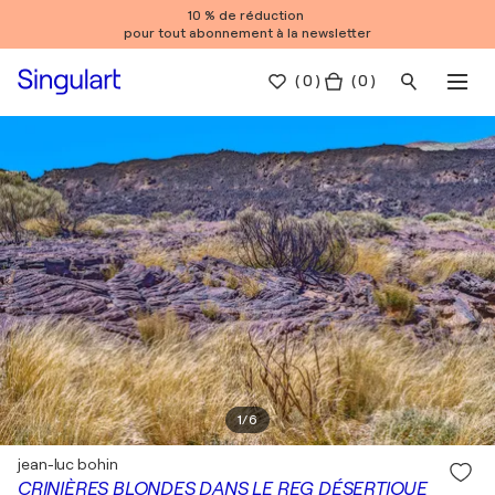
10 % de réduction
pour tout abonnement à la newsletter
(
0
)
( 0 )
1
/
6
jean-luc bohin
CRINIÈRES BLONDES DANS LE REG DÉSERTIQUE