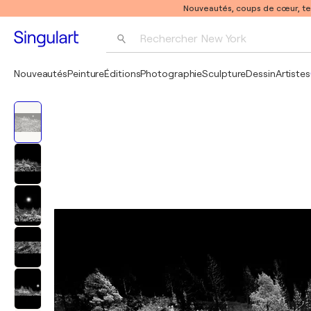
Nouveautés, coups de cœur, t
Rechercher 
New York
Photographie
Nouveautés
Peinture
Éditions
Photographie
Sculpture
Dessin
Artistes
Pop Art
Pablo Picasso