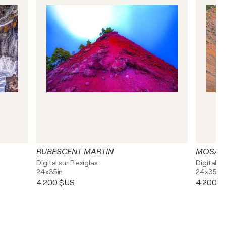
RUBESCENT MARTIN
MOSAÏ
Digital sur Plexiglas
Digital su
24x35in
24x35in
4 200 $US
4 200 $