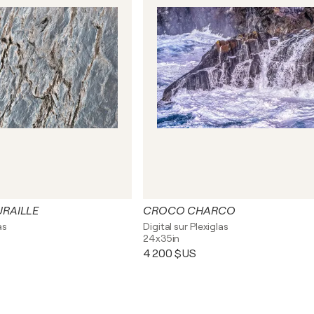
RAILLE
CROCO CHARCO
as
Digital sur Plexiglas
24x35in
4 200 $US