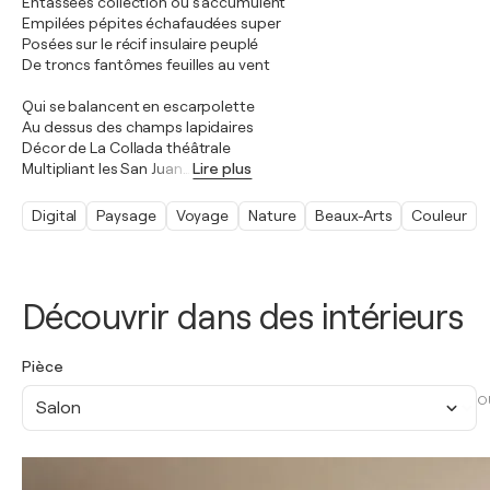
Entassées collection où s’accumulent
Empilées pépites échafaudées super
Posées sur le récif insulaire peuplé
De troncs fantômes feuilles au vent
Qui se balancent en escarpolette
Au dessus des champs lapidaires
Décor de La Collada théâtrale
Multipliant les San Juan
…
Lire plus
Digital
Paysage
Voyage
Nature
Beaux-Arts
Couleur
Découvrir dans des intérieurs
Pièce
O
Salon