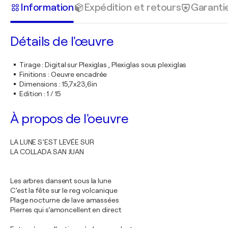
Information
Expédition et retours
Garanti
Détails de l'œuvre
Tirage
:
Digital sur Plexiglas , Plexiglas sous plexiglas
Finitions
:
Oeuvre encadrée
Dimensions
:
15,7x23,6in
Edition
:
1 / 15
À propos de l'oeuvre
LA LUNE S’EST LEVÉE SUR
LA COLLADA SAN JUAN
Les arbres dansent sous la lune
C’est la fête sur le reg volcanique
Plage nocturne de lave amassées
Pierres qui s’amoncellent en direct