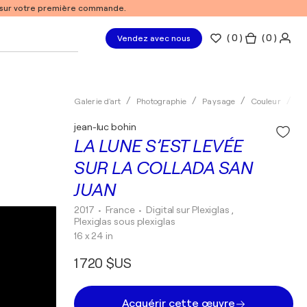
% sur votre première commande.
(
0
)
( 0 )
Vendez avec nous
Galerie d'art
Photographie
Paysage
Couleur
Di
jean-luc bohin
LA LUNE S’EST LEVÉE
SUR LA COLLADA SAN
JUAN
2017
• France
•
Digital sur Plexiglas ,
Plexiglas sous plexiglas
16 x 24 in
1 720 $US
Acquérir cette œuvre