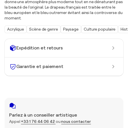
donne une atmosphère plus moderne tout en ne dénaturant pas
la beauté de l'original. Le drapeau français est traitée entre le
bleu européen et le bleu outremer évitant ainsi la controverse du
moment.
Acrylique
Scène de genre
Paysage
Culture populaire
Hist
Expédition et retours
Garantie et paiement
Parlez à un conseiller artistique
Appel
+33 1 76 44 06 42
ou
nous contacter