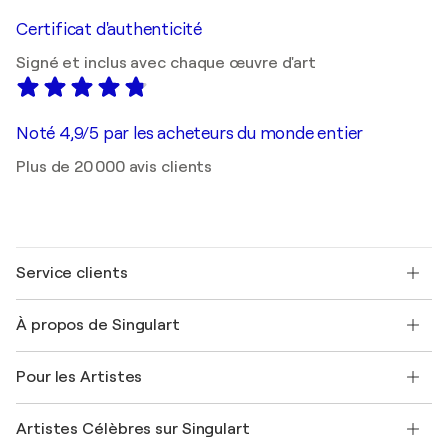
Certificat d'authenticité
Signé et inclus avec chaque œuvre d'art
Noté 4,9/5 par les acheteurs du monde entier
Plus de 20 000 avis clients
Service clients
Nous contacter
À propos de Singulart
Expédition
Politique de retour
A propos de nous
Témoignages de clients
Pour les Artistes
FAQ
Offrir une carte cadeau
Sociétés affiliées
Rejoignez notre programme commercial
Rejoindre Singulart en tant qu'artiste
Nos artistes
Mon compte
Artistes Célèbres sur Singulart
Se connecter en tant qu'Artiste
Magazine Singulart
Protection acheteur