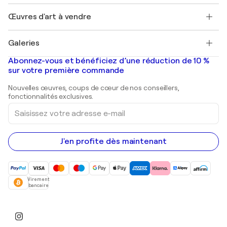
Emplois
+33 1 76 44 06 42
Henri Matisse
Découvrez une sélection d'art original
Œuvres d'art à vendre
Marc Chagall
Pablo Picasso
Tableaux à vendre
Salvador Dalí
Galeries
Tableaux abstraits à vendre
Banksy
Peintures à l'huile
Mr. Brainwash
Galeries d'art en France
Abonnez-vous et bénéficiez d’une réduction de 10 %
Peintures de paysage
Shepard Fairey
Galeries d'art en Belgique
sur votre première commande
Estampes
Sculptures
Nouvelles œuvres, coups de cœur de nos conseillers,
Peintures acryliques
fonctionnalités exclusives.
Saisissez
votre
adresse
e-
mail
J'en profite dès maintenant
Virement
bancaire