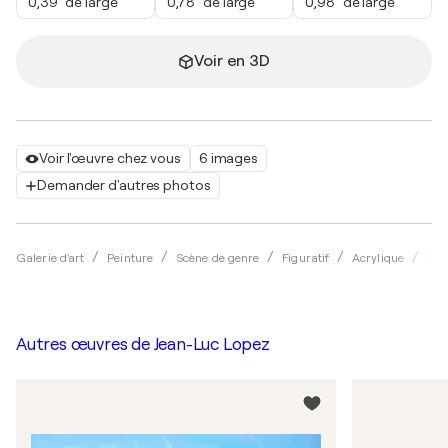
0,39" de large
0,78" de large
0,98" de large
Voir en 3D
Voir l'œuvre chez vous
6 images
Demander d'autres photos
Galerie d'art
Peinture
Scène de genre
Figuratif
Acrylique
Jea
Autres œuvres de
Jean-Luc Lopez