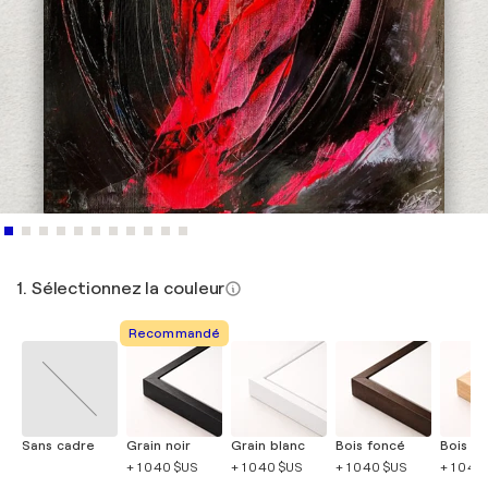
1. Sélectionnez la couleur
Recommandé
Sans cadre
Grain noir
Grain blanc
Bois foncé
Bois cla
+ 1 040 $US
+ 1 040 $US
+ 1 040 $US
+ 1 040