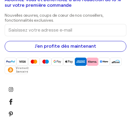
Peintures de paysage
Shepard Fairey
Galeries d'art en Belgique
sur votre première commande
Estampes
Sculptures
Nouvelles œuvres, coups de cœur de nos conseillers,
Peintures acryliques
fonctionnalités exclusives.
Saisissez
votre
adresse
e-
mail
J'en profite dès maintenant
Virement
bancaire