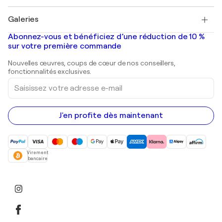
Pablo Picasso
Tableaux à vendre
Salvador Dalí
Galeries
Tableaux abstraits à vendre
Banksy
Peintures à l'huile
Mr. Brainwash
Galeries d'art en France
Abonnez-vous et bénéficiez d’une réduction de 10 %
Peintures de paysage
Shepard Fairey
Galeries d'art en Belgique
sur votre première commande
Estampes
Sculptures
Nouvelles œuvres, coups de cœur de nos conseillers,
Peintures acryliques
fonctionnalités exclusives.
Saisissez
votre
adresse
e-
mail
J'en profite dès maintenant
Virement
bancaire