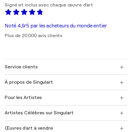
Signé et inclus avec chaque œuvre d'art
Noté 4,9/5 par les acheteurs du monde entier
Plus de 20 000 avis clients
Service clients
Nous contacter
À propos de Singulart
Expédition
Politique de retour
A propos de nous
Témoignages de clients
Pour les Artistes
FAQ
Offrir une carte cadeau
Sociétés affiliées
Rejoignez notre programme commercial
Rejoindre Singulart en tant qu'artiste
Nos artistes
Mon compte
Artistes Célèbres sur Singulart
Se connecter en tant qu'Artiste
Magazine Singulart
Protection acheteur
Emplois
+33 1 76 44 06 42
Henri Matisse
Découvrez une sélection d'art original
Œuvres d'art à vendre
Marc Chagall