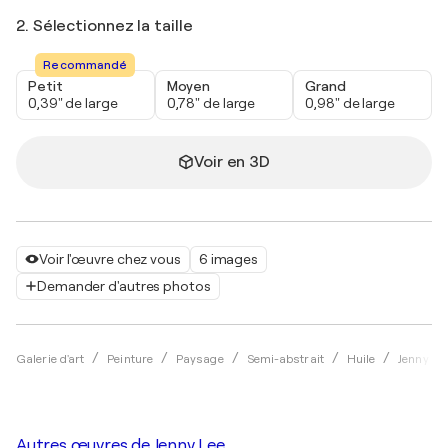
2. Sélectionnez la taille
Recommandé
Petit
Moyen
Grand
0,39" de large
0,78" de large
0,98" de large
Voir en 3D
Voir l'œuvre chez vous
6 images
Demander d'autres photos
Galerie d'art
Peinture
Paysage
Semi-abstrait
Huile
Jenny Le
Autres œuvres de
Jenny Lee