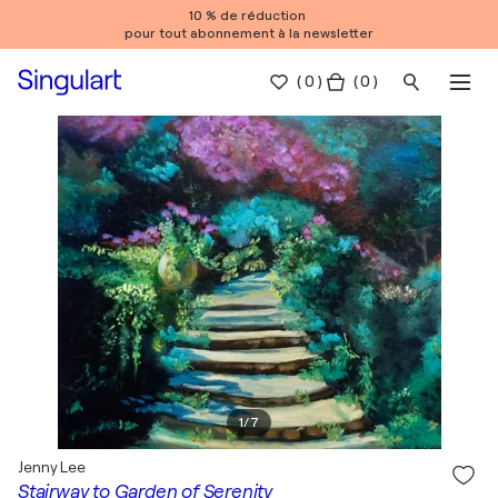
10 % de réduction
pour tout abonnement à la newsletter
(
0
)
( 0 )
1
/
7
Jenny Lee
Stairway to Garden of Serenity