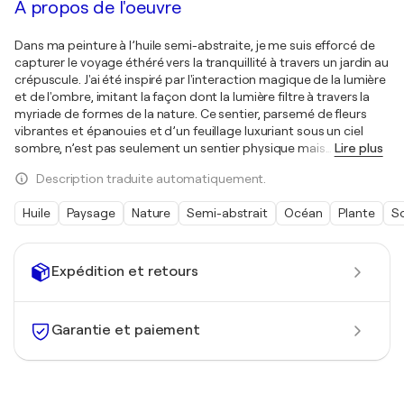
À propos de l'oeuvre
Dans ma peinture à l’huile semi-abstraite, je me suis efforcé de
capturer le voyage éthéré vers la tranquillité à travers un jardin au
crépuscule. J'ai été inspiré par l'interaction magique de la lumière
et de l'ombre, imitant la façon dont la lumière filtre à travers la
myriade de formes de la nature. Ce sentier, parsemé de fleurs
vibrantes et épanouies et d’un feuillage luxuriant sous un ciel
sombre, n’est pas seulement un sentier physique mais
…
Lire plus
Description traduite automatiquement.
Huile
Paysage
Nature
Semi-abstrait
Océan
Plante
So
Expédition et retours
Garantie et paiement