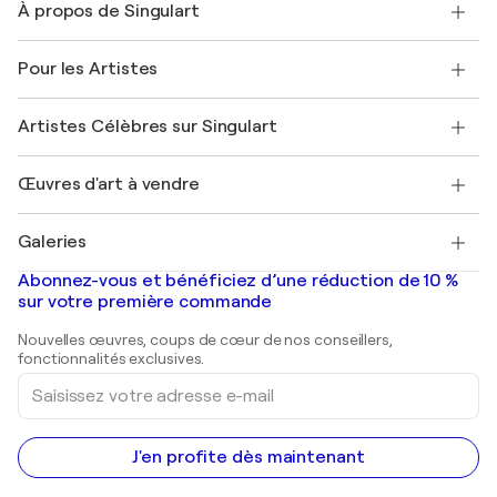
À propos de Singulart
Expédition
Politique de retour
A propos de nous
Témoignages de clients
Pour les Artistes
FAQ
Offrir une carte cadeau
Sociétés affiliées
Rejoignez notre programme commercial
Rejoindre Singulart en tant qu'artiste
Nos artistes
Mon compte
Artistes Célèbres sur Singulart
Se connecter en tant qu'Artiste
Magazine Singulart
Protection acheteur
Emplois
+33 1 76 44 06 42
Henri Matisse
Découvrez une sélection d'art original
Œuvres d'art à vendre
Marc Chagall
Pablo Picasso
Tableaux à vendre
Salvador Dalí
Galeries
Tableaux abstraits à vendre
Banksy
Peintures à l'huile
Mr. Brainwash
Galeries d'art en France
Abonnez-vous et bénéficiez d’une réduction de 10 %
Peintures de paysage
Shepard Fairey
Galeries d'art en Belgique
sur votre première commande
Estampes
Sculptures
Nouvelles œuvres, coups de cœur de nos conseillers,
Peintures acryliques
fonctionnalités exclusives.
Saisissez
votre
adresse
e-
mail
J'en profite dès maintenant