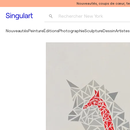
Nouveautés, coups de cœur, t
Rechercher 
New York
Photographie
Nouveautés
Peinture
Éditions
Photographie
Sculpture
Dessin
Artistes
Pop Art
Pablo Picasso