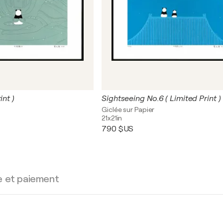
int )
Sightseeing No.6 ( Limited Print )
Giclée sur Papier
21x21in
790 $US
e et paiement