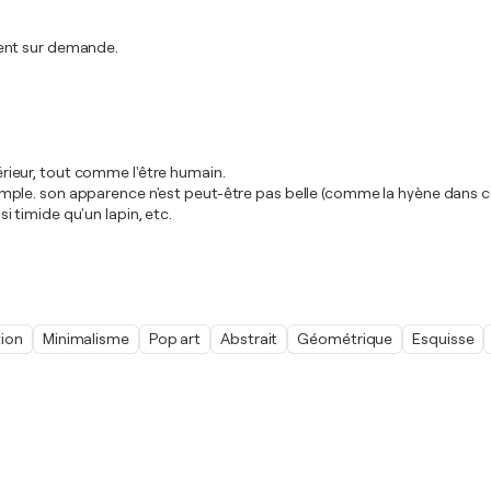
ment sur demande.
térieur, tout comme l'être humain.
 exemple. son apparence n'est peut-être pas belle (comme la hyène dans ce 
si timide qu'un lapin, etc.
ion
Minimalisme
Pop art
Abstrait
Géométrique
Esquisse