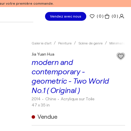
% sur votre première commande.
(
0
)
( 0 )
Vendez avec nous
Galerie d'art
Peinture
Scène de genre
Minimalisme
Jia Yuan Hua
modern and
contemporary -
geometric - Two World
No.1 ( Original )
2014
• Chine
•
Acrylique sur Toile
47 x 35 in
Vendue