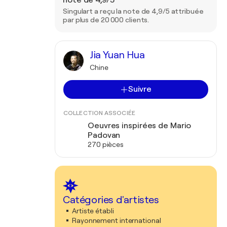
note de 4,9/5
Singulart a reçu la note de 4,9/5 attribuée
par plus de 20 000 clients.
Jia Yuan Hua
Chine
Suivre
COLLECTION ASSOCIÉE
Oeuvres inspirées de Mario
Padovan
270 pièces
Catégories d'artistes
Artiste établi
Rayonnement international