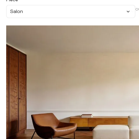
O
Salon