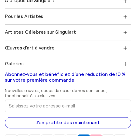
À propos de Singulart
Expédition
Politique de retour
A propos de nous
Témoignages de clients
Pour les Artistes
FAQ
Offrir une carte cadeau
Sociétés affiliées
Rejoignez notre programme commercial
Rejoindre Singulart en tant qu'artiste
Nos artistes
Mon compte
Artistes Célèbres sur Singulart
Se connecter en tant qu'Artiste
Magazine Singulart
Protection acheteur
Emplois
+33 1 76 44 06 42
Henri Matisse
Découvrez une sélection d'art original
Œuvres d'art à vendre
Marc Chagall
Pablo Picasso
Tableaux à vendre
Salvador Dalí
Galeries
Tableaux abstraits à vendre
Banksy
Peintures à l'huile
Mr. Brainwash
Galeries d'art en France
Abonnez-vous et bénéficiez d’une réduction de 10 %
Peintures de paysage
Shepard Fairey
Galeries d'art en Belgique
sur votre première commande
Estampes
Sculptures
Nouvelles œuvres, coups de cœur de nos conseillers,
Peintures acryliques
fonctionnalités exclusives.
Saisissez
votre
adresse
e-
mail
J'en profite dès maintenant