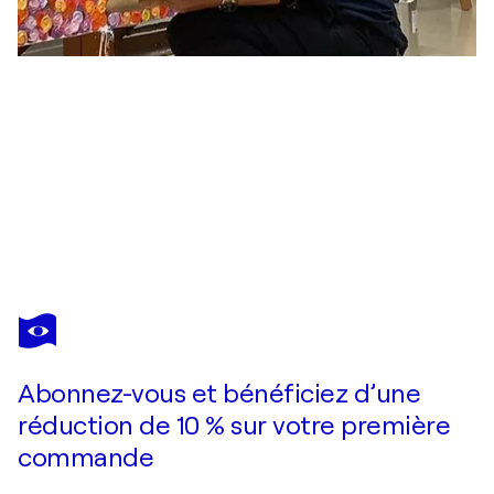
JOONG-
HYUN
PARK
Vous avez adoré cette oeuvre mais elle est vendue ?
Rose SessionsⅡ-024 (fleurs dans la vie)
Abonnez-vous et bénéficiez d’une
Je passe commande
réduction de 10 % sur votre première
commande