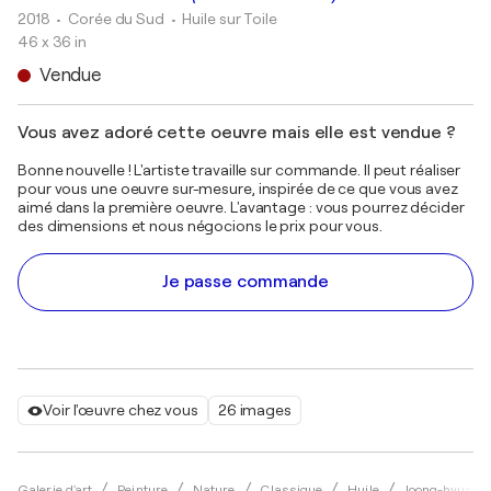
2018
• Corée du Sud
•
Huile sur Toile
46 x 36 in
Vendue
Vous avez adoré cette oeuvre mais elle est vendue ?
Bonne nouvelle ! L'artiste travaille sur commande. Il peut réaliser
pour vous une oeuvre sur-mesure, inspirée de ce que vous avez
aimé dans la première oeuvre. L'avantage : vous pourrez décider
des dimensions et nous négocions le prix pour vous.
Je passe commande
Voir l'œuvre chez vous
26 images
Galerie d'art
Peinture
Nature
Classique
Huile
Joong-hyun Pa