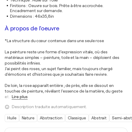
Technique
:
Huile sur Toile
Finitions
:
Oeuvre sur bois. Prête à être accrochée.
Encadrement sur demande.
Dimensions
:
46x35,8in
À propos de l'oeuvre
*La structure du cœur contenue dans une seule rose
La peinture reste une forme d’expression vitale, où des
matériaux simples – peinture, toile et la main – déploient des
possibilités infinies.
J'ai peint des roses, un sujet familier, mais toujours chargé
d'émotions et d'histoires que je souhaitais faire revivre.
De loin, la rose apparaît entière ; de près, elle se dissout en
touches de peinture, révélant l’essence de la matière, du geste
et
…
Lire plus
Description traduite automatiquement.
Huile
Nature
Abstraction
Classique
Abstrait
Semi-abst