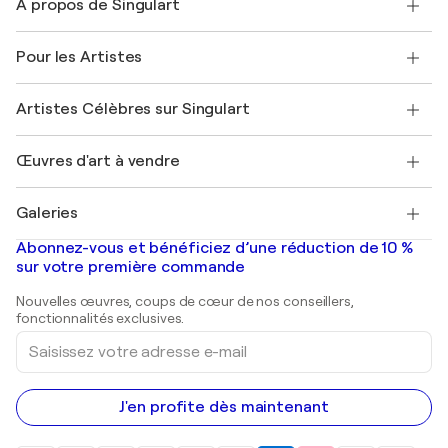
À propos de Singulart
Expédition
Politique de retour
A propos de nous
Témoignages de clients
Pour les Artistes
FAQ
Offrir une carte cadeau
Sociétés affiliées
Rejoignez notre programme commercial
Rejoindre Singulart en tant qu'artiste
Nos artistes
Mon compte
Artistes Célèbres sur Singulart
Se connecter en tant qu'Artiste
Magazine Singulart
Protection acheteur
Emplois
+33 1 76 44 06 42
Henri Matisse
Découvrez une sélection d'art original
Œuvres d'art à vendre
Marc Chagall
Pablo Picasso
Tableaux à vendre
Salvador Dalí
Galeries
Tableaux abstraits à vendre
Banksy
Peintures à l'huile
Mr. Brainwash
Galeries d'art en France
Abonnez-vous et bénéficiez d’une réduction de 10 %
Peintures de paysage
Shepard Fairey
Galeries d'art en Belgique
sur votre première commande
Estampes
Sculptures
Nouvelles œuvres, coups de cœur de nos conseillers,
Peintures acryliques
fonctionnalités exclusives.
Saisissez
votre
adresse
e-
mail
J'en profite dès maintenant