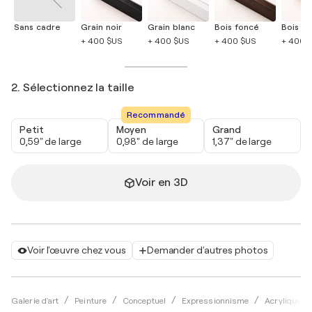
Sans cadre
Grain noir
Grain blanc
Bois foncé
Bois cla
+ 400 $US
+ 400 $US
+ 400 $US
+ 400 
2. Sélectionnez la taille
Recommandé
Petit
Moyen
Grand
0,59" de large
0,98" de large
1,37" de large
Voir en 3D
Voir l'œuvre chez vous
Demander d'autres photos
Galerie d'art
Peinture
Conceptuel
Expressionnisme
Acrylique