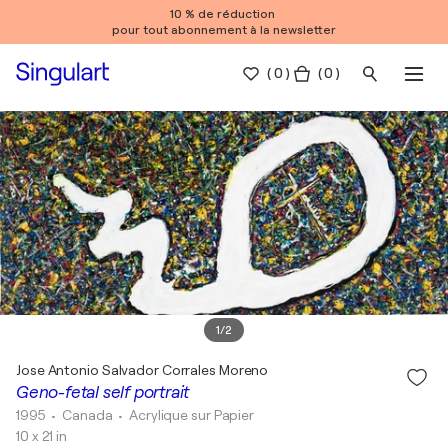
10 % de réduction
pour tout abonnement à la newsletter
(
0
)
( 0 )
1
/
2
Jose Antonio Salvador Corrales Moreno
Geno-fetal self portrait
1995
• Canada
•
Acrylique sur Papier
10 x 21 in