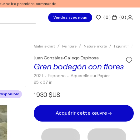
% sur votre première commande.
(
0
)
( 0 )
Vendez avec nous
Galerie d'art
Peinture
Nature morte
Figuratif
Aq
Juan González-Gallego Espinosa
Gran bodegón con flores
2021
• Espagne
•
Aquarelle sur Papier
25 x 37 in
1 930 $US
disponible
Acquérir cette œuvre