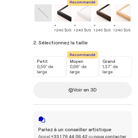
Recommandé
+
+
+
+
+
1 240 $US
1 240 $US
1 240 $US
1 240 $US
1 
2. Sélectionnez la taille
Recommandé
Petit
Moyen
Grand
0,59" de
0,98" de
1,37" de
large
large
large
Voir en 3D
Parlez à un conseiller artistique
Appel
+33 1 76 44 06 42
ou
nous contacter