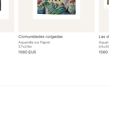
Comunidades colgadas
Las dos
Aquarelle sur Papier
Aquarelle
37x24in
24x36in
1 560 $US
1 560 $