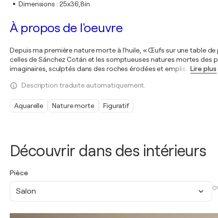
Dimensions
:
25x36,8in
À propos de l'oeuvre
Depuis ma première nature morte à l'huile, « Œufs sur une table de 
celles de Sánchez Cotán et les somptueuses natures mortes des pei
imaginaires, sculptés dans des roches érodées et emplis
…
Lire plus
Description traduite automatiquement.
Aquarelle
Nature morte
Figuratif
Découvrir dans des intérieurs
Pièce
O
Salon