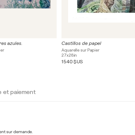
es azules.
Castillos de papel
ier
Aquarelle sur Papier
27x28in
1 540 $US
e et paiement
ent sur demande.