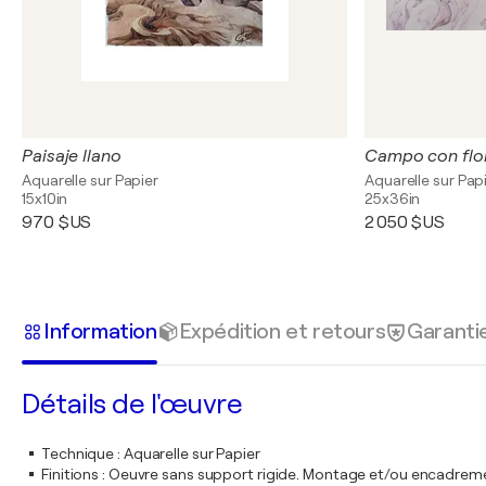
Paisaje llano
Campo con flor
Aquarelle sur Papier
Aquarelle sur Pap
15x10in
25x36in
970 $US
2 050 $US
Information
Expédition et retours
Garanti
Détails de l'œuvre
Technique
:
Aquarelle sur Papier
Finitions
:
Oeuvre sans support rigide. Montage et/ou encadrem