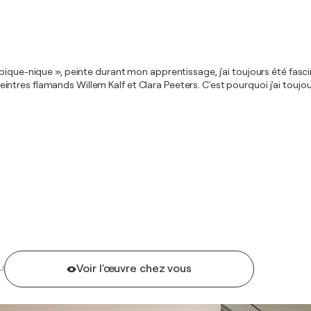
pique-nique », peinte durant mon apprentissage, j'ai toujours été fascin
ntres flamands Willem Kalf et Clara Peeters. C'est pourquoi j'ai tou
Voir l'œuvre chez vous
U