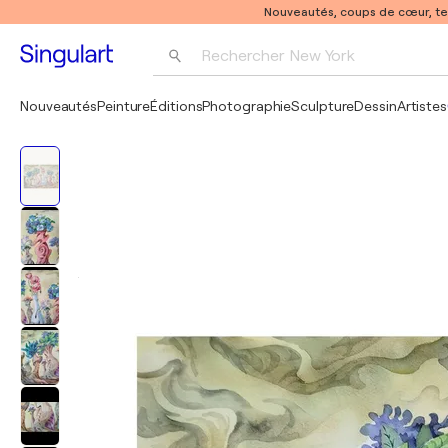
Nouveautés, coups de cœur, t
Rechercher 
New York
Photographie
Nouveautés
Peinture
Éditions
Photographie
Sculpture
Dessin
Artistes
Pop Art
Pablo Picasso