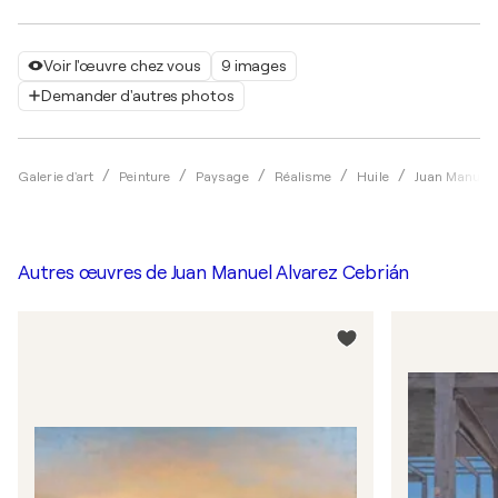
Voir l'œuvre chez vous
9 images
Demander d'autres photos
Galerie d'art
Peinture
Paysage
Réalisme
Huile
Juan Manuel 
Autres œuvres de
Juan Manuel Alvarez Cebrián