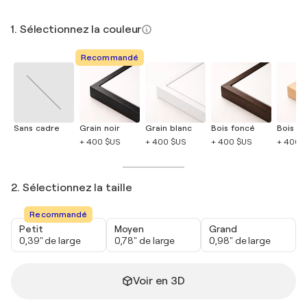
1. Sélectionnez la couleur
Recommandé
Sans cadre
Grain noir
Grain blanc
Bois foncé
Bois cla
+ 400 $US
+ 400 $US
+ 400 $US
+ 400 
2. Sélectionnez la taille
Recommandé
Petit
Moyen
Grand
0,39" de large
0,78" de large
0,98" de large
Voir en 3D