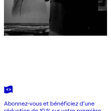
JUAN MANUEL ALVAREZ CEBRIÁN
Apunte del palacio de la Magdalena
1 010 $US
Faire une offre
Acquérir
Abonnez-vous et bénéficiez d’une
réduction de 10 % sur votre première