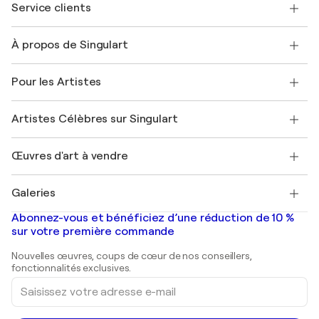
Service clients
Nous contacter
À propos de Singulart
Expédition
Politique de retour
A propos de nous
Témoignages de clients
Pour les Artistes
FAQ
Offrir une carte cadeau
Sociétés affiliées
Rejoignez notre programme commercial
Rejoindre Singulart en tant qu'artiste
Nos artistes
Mon compte
Artistes Célèbres sur Singulart
Se connecter en tant qu'Artiste
Magazine Singulart
Protection acheteur
Emplois
+33 1 76 44 06 42
Henri Matisse
Découvrez une sélection d'art original
Œuvres d'art à vendre
Marc Chagall
Pablo Picasso
Tableaux à vendre
Salvador Dalí
Galeries
Tableaux abstraits à vendre
Banksy
Peintures à l'huile
Mr. Brainwash
Galeries d'art en France
Abonnez-vous et bénéficiez d’une réduction de 10 %
Peintures de paysage
Shepard Fairey
Galeries d'art en Belgique
sur votre première commande
Estampes
Sculptures
Nouvelles œuvres, coups de cœur de nos conseillers,
Peintures acryliques
fonctionnalités exclusives.
Saisissez
votre
adresse
e-