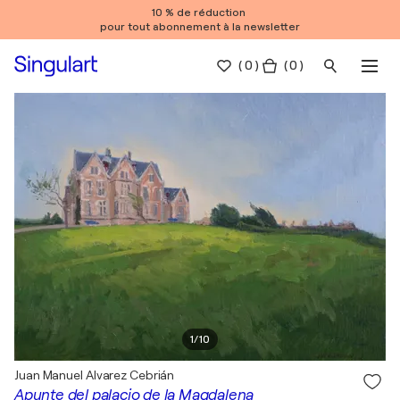
10 % de réduction
pour tout abonnement à la newsletter
(
0
)
( 0 )
1
/
10
Juan Manuel Alvarez Cebrián
Apunte del palacio de la Magdalena