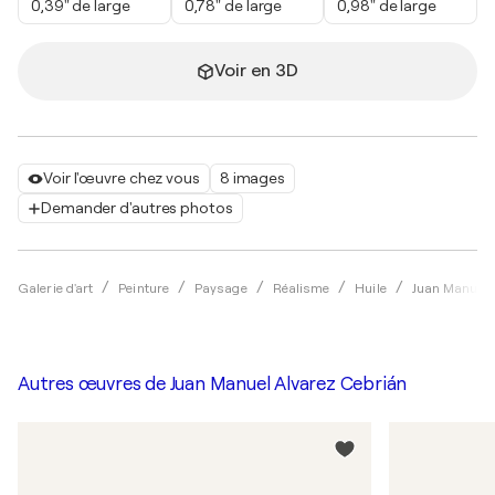
0,39" de large
0,78" de large
0,98" de large
Voir en 3D
Voir l'œuvre chez vous
8 images
Demander d'autres photos
Galerie d'art
Peinture
Paysage
Réalisme
Huile
Juan Manuel 
Autres œuvres de
Juan Manuel Alvarez Cebrián