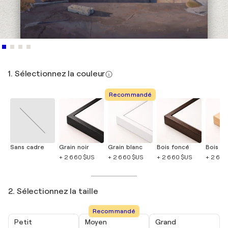
1. Sélectionnez la couleur
Recommandé
Sans cadre
Grain noir
Grain blanc
Bois foncé
Bois cla
+ 2 660 $US
+ 2 660 $US
+ 2 660 $US
+ 2 660
2. Sélectionnez la taille
Recommandé
Petit
Moyen
Grand