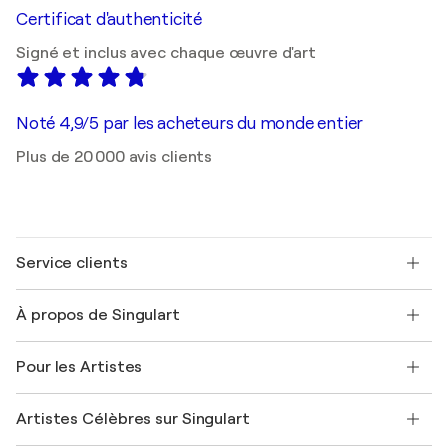
Certificat d'authenticité
Signé et inclus avec chaque œuvre d'art
Noté 4,9/5 par les acheteurs du monde entier
Plus de 20 000 avis clients
Service clients
Nous contacter
À propos de Singulart
Expédition
Politique de retour
A propos de nous
Témoignages de clients
Pour les Artistes
FAQ
Offrir une carte cadeau
Sociétés affiliées
Rejoignez notre programme commercial
Rejoindre Singulart en tant qu'artiste
Nos artistes
Mon compte
Artistes Célèbres sur Singulart
Se connecter en tant qu'Artiste
Magazine Singulart
Protection acheteur
Emplois