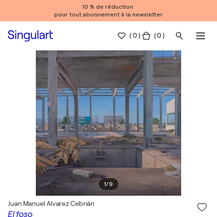
10 % de réduction
pour tout abonnement à la newsletter
(
0
)
( 0 )
1
/
9
Juan Manuel Alvarez Cebrián
El foso