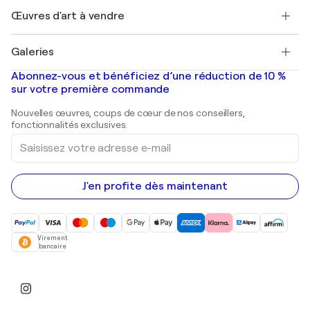
+33 1 76 44 06 42
Henri Matisse
Découvrez une sélection d'art original
Œuvres d'art à vendre
Marc Chagall
Pablo Picasso
Tableaux à vendre
Salvador Dalí
Galeries
Tableaux abstraits à vendre
Banksy
Peintures à l'huile
Mr. Brainwash
Galeries d'art en France
Abonnez-vous et bénéficiez d’une réduction de 10 %
Peintures de paysage
Shepard Fairey
Galeries d'art en Belgique
sur votre première commande
Estampes
Sculptures
Nouvelles œuvres, coups de cœur de nos conseillers,
Peintures acryliques
fonctionnalités exclusives.
Saisissez
votre
adresse
e-
mail
J'en profite dès maintenant
Virement
bancaire