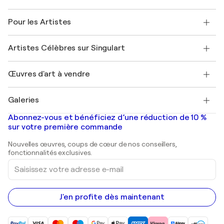
Politique de retour
A propos de nous
Témoignages de clients
Pour les Artistes
FAQ
Offrir une carte cadeau
Sociétés affiliées
Rejoignez notre programme commercial
Rejoindre Singulart en tant qu'artiste
Nos artistes
Mon compte
Artistes Célèbres sur Singulart
Se connecter en tant qu'Artiste
Magazine Singulart
Protection acheteur
Emplois
+33 1 76 44 06 42
Henri Matisse
Découvrez une sélection d'art original
Œuvres d'art à vendre
Marc Chagall
Pablo Picasso
Tableaux à vendre
Salvador Dalí
Galeries
Tableaux abstraits à vendre
Banksy
Peintures à l'huile
Mr. Brainwash
Galeries d'art en France
Abonnez-vous et bénéficiez d’une réduction de 10 %
Peintures de paysage
Shepard Fairey
Galeries d'art en Belgique
sur votre première commande
Estampes
Sculptures
Nouvelles œuvres, coups de cœur de nos conseillers,
Peintures acryliques
fonctionnalités exclusives.
Saisissez
votre
adresse
e-
mail
J'en profite dès maintenant