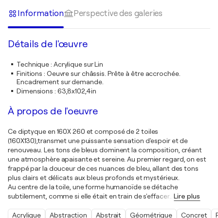
Information
Perspective des galeries
Détails de l'œuvre
Technique
:
Acrylique sur Lin
Finitions
:
Oeuvre sur châssis. Prête à être accrochée.
Encadrement sur demande.
Dimensions
:
63,8x102,4in
À propos de l'oeuvre
Ce diptyque en 160X 260 et composé de 2 toiles
(160X130),transmet une puissante sensation d'espoir et de
renouveau. Les tons de bleus dominent la composition, créant
une atmosphère apaisante et sereine. Au premier regard, on est
frappé par la douceur de ces nuances de bleu, allant des tons
plus clairs et délicats aux bleus profonds et mystérieux.
Au centre de la toile, une forme humanoïde se détache
subtilement, comme si elle était en train de s'effacer
…
Lire plus
Acrylique
Abstraction
Abstrait
Géométrique
Concret