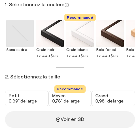
1. Sélectionnez la couleur
Recommandé
Sans cadre
Grain noir
Grain blanc
Bois foncé
Bois cla
+ 3 440 $US
+ 3 440 $US
+ 3 440 $US
+ 3 440
2. Sélectionnez la taille
Recommandé
Petit
Moyen
Grand
0,39" de large
0,78" de large
0,98" de large
Voir en 3D