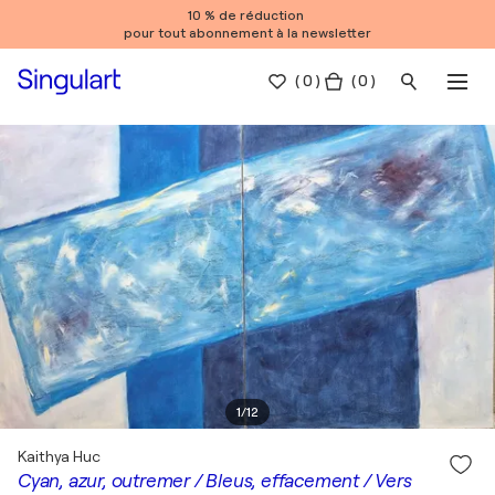
10 % de réduction
pour tout abonnement à la newsletter
(
0
)
( 0 )
1
/
12
Kaithya Huc
Cyan, azur, outremer / Bleus, effacement / Vers