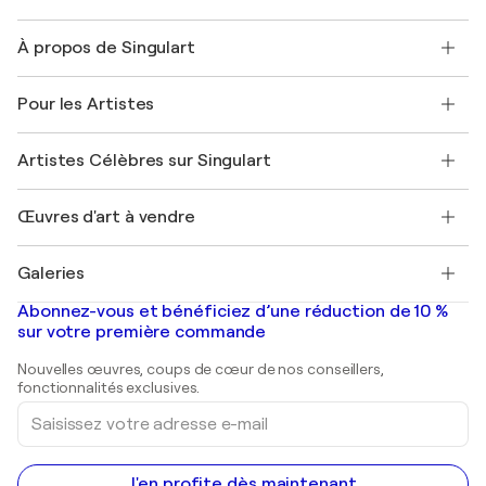
Nous contacter
À propos de Singulart
Expédition
Politique de retour
A propos de nous
Témoignages de clients
Pour les Artistes
FAQ
Offrir une carte cadeau
Sociétés affiliées
Rejoignez notre programme commercial
Rejoindre Singulart en tant qu'artiste
Nos artistes
Mon compte
Artistes Célèbres sur Singulart
Se connecter en tant qu'Artiste
Magazine Singulart
Protection acheteur
Emplois
+33 1 76 44 06 42
Henri Matisse
Découvrez une sélection d'art original
Œuvres d'art à vendre
Marc Chagall
Pablo Picasso
Tableaux à vendre
Salvador Dalí
Galeries
Tableaux abstraits à vendre
Banksy
Peintures à l'huile
Mr. Brainwash
Galeries d'art en France
Abonnez-vous et bénéficiez d’une réduction de 10 %
Peintures de paysage
Shepard Fairey
Galeries d'art en Belgique
sur votre première commande
Estampes
Sculptures
Nouvelles œuvres, coups de cœur de nos conseillers,
Peintures acryliques
fonctionnalités exclusives.
Saisissez
votre
adresse
e-
mail
J'en profite dès maintenant