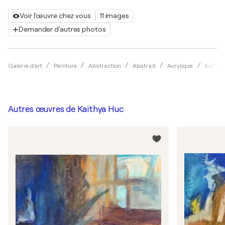
Voir l'œuvre chez vous
11 images
Demander d'autres photos
Galerie d'art
Peinture
Abstraction
Abstrait
Acrylique
Kaithy
Autres œuvres de
Kaithya Huc