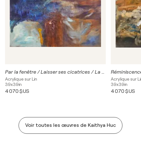
Par la fenêtre / Laisser ses cicatrices / La vie fait la roue
Réminiscenc
Acrylique sur Lin
Acrylique sur L
39x39in
39x39in
4 070 $US
4 070 $US
Voir toutes les œuvres de Kaithya Huc