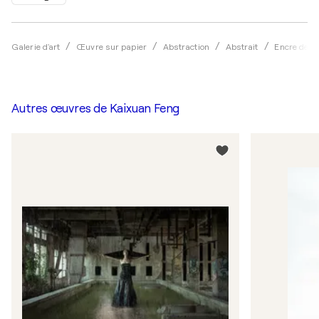
Galerie d'art
Œuvre sur papier
Abstraction
Abstrait
Encre de C
Autres œuvres de
Kaixuan Feng