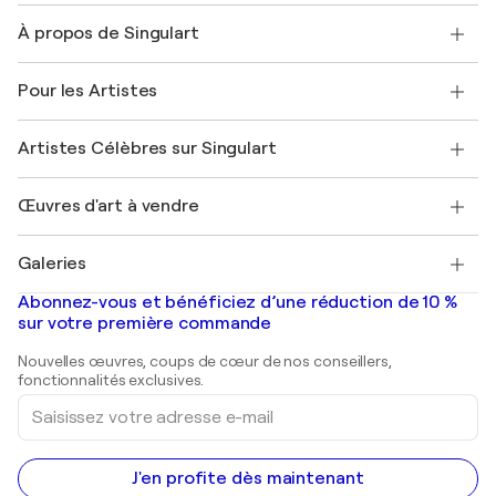
Nous contacter
À propos de Singulart
Expédition
Politique de retour
A propos de nous
Témoignages de clients
Pour les Artistes
FAQ
Offrir une carte cadeau
Sociétés affiliées
Rejoignez notre programme commercial
Rejoindre Singulart en tant qu'artiste
Nos artistes
Mon compte
Artistes Célèbres sur Singulart
Se connecter en tant qu'Artiste
Magazine Singulart
Protection acheteur
Emplois
+33 1 76 44 06 42
Henri Matisse
Découvrez une sélection d'art original
Œuvres d'art à vendre
Marc Chagall
Pablo Picasso
Tableaux à vendre
Salvador Dalí
Galeries
Tableaux abstraits à vendre
Banksy
Peintures à l'huile
Mr. Brainwash
Galeries d'art en France
Abonnez-vous et bénéficiez d’une réduction de 10 %
Peintures de paysage
Shepard Fairey
Galeries d'art en Belgique
sur votre première commande
Estampes
Sculptures
Nouvelles œuvres, coups de cœur de nos conseillers,
Peintures acryliques
fonctionnalités exclusives.
Saisissez
votre
adresse
e-
mail
J'en profite dès maintenant