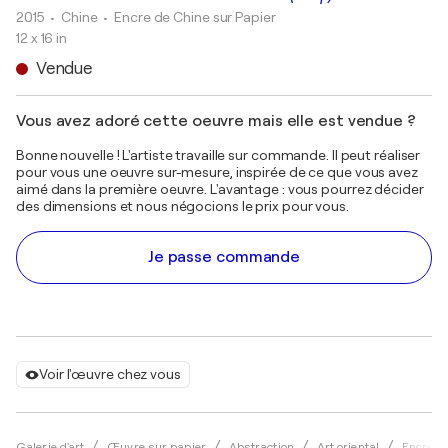
2015
• Chine
•
Encre de Chine sur Papier
12 x 16 in
Vendue
Vous avez adoré cette oeuvre mais elle est vendue ?
Bonne nouvelle ! L'artiste travaille sur commande. Il peut réaliser
pour vous une oeuvre sur-mesure, inspirée de ce que vous avez
aimé dans la première oeuvre. L'avantage : vous pourrez décider
des dimensions et nous négocions le prix pour vous.
Je passe commande
Voir l'œuvre chez vous
Galerie d'art
Œuvre sur papier
Abstraction
Art oriental
Encre d