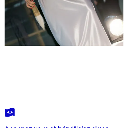
KAIXUAN
FENG
Vous avez adoré cette oeuvre mais elle est vendue ?
Extrait " Cheveux d'Encre - BRUME " ( # q )