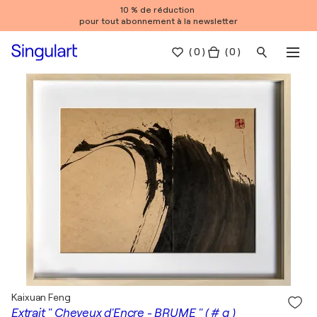
10 % de réduction
pour tout abonnement à la newsletter
(
0
)
( 0 )
Kaixuan Feng
Extrait " Cheveux d'Encre - BRUME " ( # q )