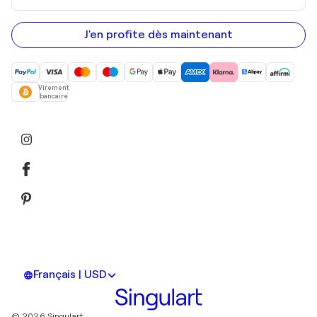
adresse
e-
mail
J'en profite dès maintenant
Virement
bancaire
Français | USD
© 2026 Singulart