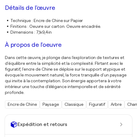
Détails de l'œuvre
Technique
:
Encre de Chine sur Papier
Finitions
:
Oeuvre sur carton. Oeuvre encadrée.
Dimensions
:
7,1x9,4in
À propos de l'oeuvre
Dans cette œuvre, je plonge dans l'exploration de textures et
d'équilibre entre la simplicité et la complexité. Flirtant avec le
figuratif, l'encre de Chine se déploie sur le support atypique et
évoque le mouvement naturel, la force tranquille d'un paysage
qui invite à la contemplation. Son énergie apportera à votre
intérieur une touche d'élégance intemporelle et de sérénité
profonde.
Encre de Chine
Paysage
Classique
Figuratif
Arbre
Cha
Expédition et retours