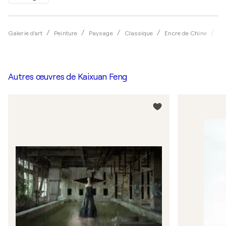
Galerie d'art
Peinture
Paysage
Classique
Encre de Chine
Ka
Autres œuvres de
Kaixuan Feng