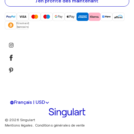
mail
J'en profite dès maintenant
Virement
bancaire
Français | USD
© 2026 Singulart
Mentions légales.
Conditions générales de vente