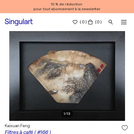
10 % de réduction
pour tout abonnement à la newsletter
(
0
)
( 0 )
1
/
13
Kaixuan Feng
Filtres à café ( #166 )