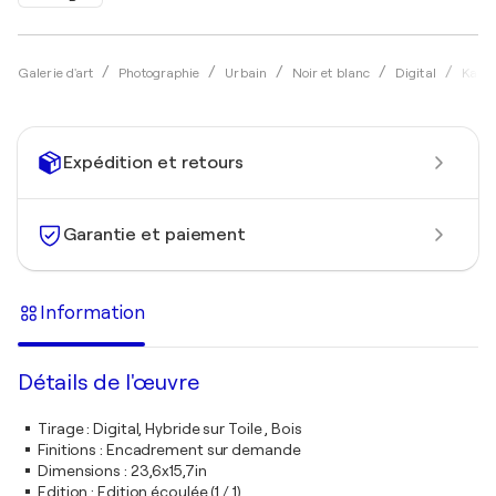
Galerie d'art
Photographie
Urbain
Noir et blanc
Digital
Kamil
Expédition et retours
Garantie et paiement
Information
Détails de l'œuvre
Tirage
:
Digital, Hybride sur Toile , Bois
Finitions
:
Encadrement sur demande
Dimensions
:
23,6x15,7in
Edition
:
Edition écoulée (1 / 1)